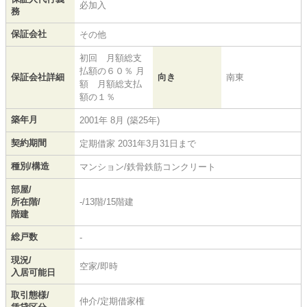
必加入
務
保証会社
その他
初回 月額総支
払額の６０％ 月
保証会社詳細
向き
南東
額 月額総支払
額の１％
築年月
2001年 8月 (築25年)
契約期間
定期借家 2031年3月31日まで
種別/構造
マンション/鉄骨鉄筋コンクリート
部屋/
所在階/
-/13階/15階建
階建
総戸数
-
現況/
空家/即時
入居可能日
取引態様/
仲介/定期借家権