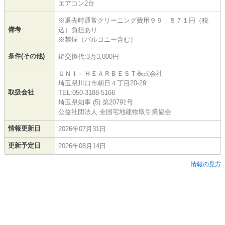
エアコン2台
※退去時通常クリーニング費用９９，８７１円（税
備考
込）負担あり
※禁煙（バルコニー含む）
条件(その他)
鍵交換代:3万3,000円
ＵＮＩ－ＨＥＡＲＢＥＳＴ株式会社
埼玉県川口市朝日４丁目20-29
取扱会社
TEL:050-3188-5166
埼玉県知事 (5) 第20791号
公益社団法人 全国宅地建物取引業協会
情報更新日
2026年07月31日
更新予定日
2026年08月14日
情報の見方