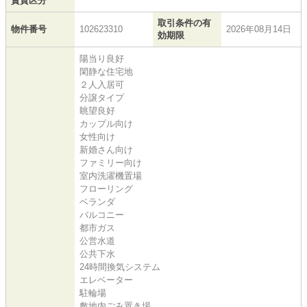
賃貸区分
取引条件の有
物件番号
102623310
2026年08月14日
効期限
陽当り良好
閑静な住宅地
２人入居可
分譲タイプ
眺望良好
カップル向け
女性向け
新婚さん向け
ファミリー向け
室内洗濯機置場
フローリング
ベランダ
バルコニー
都市ガス
公営水道
公共下水
24時間換気システム
エレベーター
駐輪場
敷地内ごみ置き場