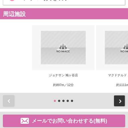
周辺施設
ジョナサン 鳩ヶ谷店
マクドナルド
約897m／12分
約1111
前
メールでお問い合わせする(無料)