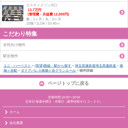
エスティメゾン川口
13.7
万
円
(管理費・共益費 12,000円)
敷：1ヶ月｜礼：0ヶ月
10階 / 1LDK / 33.40㎡
こだわり特集
女性向け物件
駅近物件
ユニ・ハーベスト
>
(賃貸)路線・駅から探す
>
埼玉高速鉄道埼玉高速鉄道
>
南
鳩ヶ谷駅
>
ダイアパレス南鳩ヶ谷グランエール
>
物件詳細
ページトップに戻る
営業時間:10:00〜18:00
定休日:毎週水曜日・木曜日（夏季休暇８/１２～２０）
ホーム
会社概要