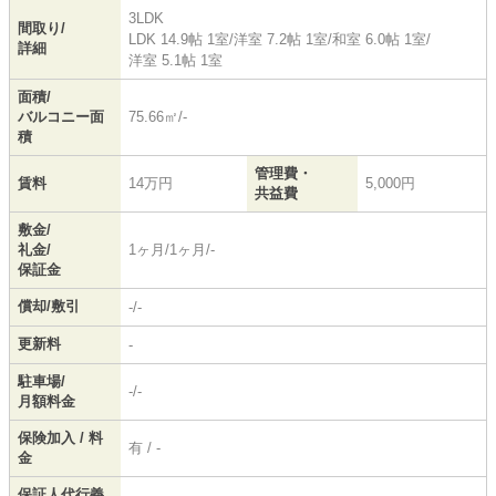
3LDK
間取り/
LDK 14.9帖 1室
/
洋室 7.2帖 1室
/
和室 6.0帖 1室
/
詳細
洋室 5.1帖 1室
面積/
バルコニー面
75.66㎡/-
積
管理費・
賃料
14万円
5,000円
共益費
敷金/
礼金/
1ヶ月/1ヶ月/-
保証金
償却/敷引
-/-
更新料
-
駐車場/
-/-
月額料金
保険加入 / 料
有 / -
金
保証人代行義