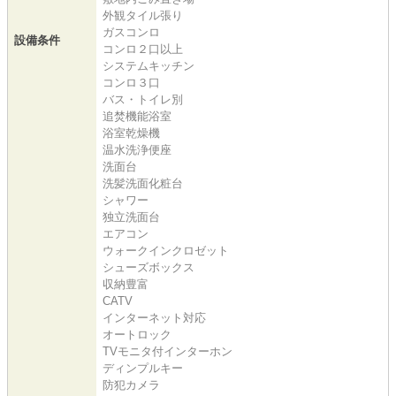
外観タイル張り
ガスコンロ
設備条件
コンロ２口以上
システムキッチン
コンロ３口
バス・トイレ別
追焚機能浴室
浴室乾燥機
温水洗浄便座
洗面台
洗髪洗面化粧台
シャワー
独立洗面台
エアコン
ウォークインクロゼット
シューズボックス
収納豊富
CATV
インターネット対応
オートロック
TVモニタ付インターホン
ディンプルキー
防犯カメラ