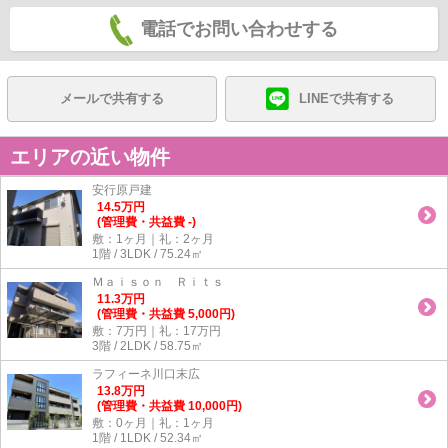
電話でお問い合わせする
メールで共有する
LINEで共有する
エリアの近い物件
安行原戸建
14.5
万
円
(管理費・共益費 -)
敷：1ヶ月｜礼：2ヶ月
1階 / 3LDK / 75.24㎡
Ｍａｉｓｏｎ Ｒｉｔｓ
11.3
万
円
(管理費・共益費 5,000円)
敷：7万円｜礼：17万円
3階 / 2LDK / 58.75㎡
ラフィーネ川口末広
13.8
万
円
(管理費・共益費 10,000円)
敷：0ヶ月｜礼：1ヶ月
1階 / 1LDK / 52.34㎡