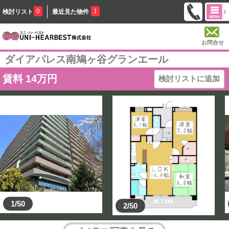
0
1
検討リスト
最近見た物件
お問合せ
ダイアパレス南鳩ヶ谷グランエール
賃料
14
万円
検討リストに追加
1/50
2/50