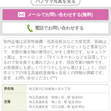
パノラマ写真を見る
メールでお問い合わせする(無料)
電話でお問い合わせする
室内設備は浴室乾燥機・洗面化粧台など大変充実。収納は
シューズボックス・ウォークインクロゼットなど豊富なの
で、衣類や履き物の整理がしやすく便利です。セキュリテ
ィ面は、オートロック・TVインターホンなどを設置してい
るので安全面でも優れております。現在空家の物件です。
お部屋探しも楽しくワクワクしながら選びましょう。川口
市エリアの埼玉高速鉄道南鳩ヶ谷近くの情報が満載です。
是非、お問い合せください(^^)
所在地
埼玉県
川口市
南鳩ヶ谷
６丁目
埼玉高速鉄道
「
南鳩ヶ谷
」駅 徒歩6分
交通
埼玉高速鉄道
「
鳩ヶ谷
」駅 徒歩18分
埼玉高速鉄道
「
川口元郷
」駅 徒歩30分