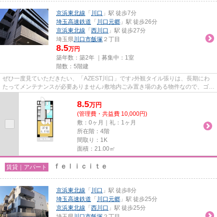
京浜東北線
「
川口
」駅 徒歩7分
埼玉高速鉄道
「
川口元郷
」駅 徒歩26分
京浜東北線
「
西川口
」駅 徒歩27分
埼玉県
川口市
飯塚
２丁目
8.5
万円
築年数：築2年 ｜募集中：
1室
階数：5階建
ぜひ一度見ていただきたい、「AZEST川口」です♪外観タイル張りは、長期にわ
たってメンテナンスが必要ありません♪敷地内ごみ置き場のある物件なので、ゴミ
出しが楽です♪こちらの物件は...
8.5
万
円
(管理費・共益費 10,000円)
敷：0ヶ月｜礼：1ヶ月
所在階：4階
間取り：1K
面積：21.00㎡
ｆｅｌｉｃｉｔｅ
賃貸｜アパート
京浜東北線
「
川口
」駅 徒歩8分
埼玉高速鉄道
「
川口元郷
」駅 徒歩25分
京浜東北線
「
西川口
」駅 徒歩25分
埼玉県
川口市
飯塚
２丁目