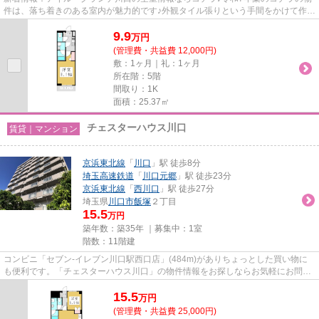
件は、落ち着きのある室内が魅力的です♪外観タイル張りという手間をかけて作ら
れた、こだわりを感じられる...
9.9
万
円
(管理費・共益費 12,000円)
敷：1ヶ月｜礼：1ヶ月
所在階：5階
間取り：1K
面積：25.37㎡
チェスターハウス川口
賃貸｜マンション
京浜東北線
「
川口
」駅 徒歩8分
埼玉高速鉄道
「
川口元郷
」駅 徒歩23分
京浜東北線
「
西川口
」駅 徒歩27分
埼玉県
川口市
飯塚
２丁目
15.5
万円
築年数：築35年 ｜募集中：
1室
階数：11階建
コンビニ「セブン-イレブン川口駅西口店」(484m)がありちょっとした買い物に
も便利です。「チェスターハウス川口」の物件情報をお探しならお気軽にお問い
合わせ下さい。地上11階建ての...
15.5
万
円
(管理費・共益費 25,000円)