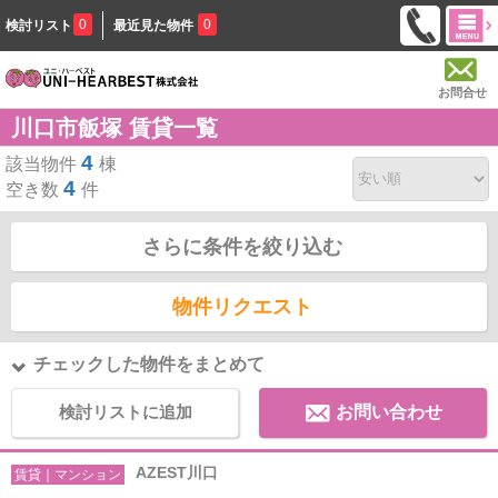
0
0
検討リスト
最近見た物件
お問合せ
川口市飯塚 賃貸一覧
4
該当物件
棟
4
空き数
件
さらに条件を絞り込む
物件リクエスト
チェックした物件をまとめて
検討リストに追加
お問い合わせ
AZEST川口
賃貸｜マンション