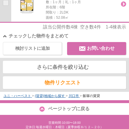
敷：1ヶ月｜礼：1ヶ月
所在階：6階
間取り：2LDK
面積：52.08㎡
該当公開件数
4
棟 空き数
4
件
1-4
棟表示
チェックした物件をまとめて
検討リストに追加
お問い合わせ
さらに条件を絞り込む
物件リクエスト
ユニ・ハーベスト
>
(賃貸)地域から探す
>
川口市
>
飯塚の賃貸
ページトップに戻る
営業時間:10:00〜18:00
定休日:毎週水曜日・木曜日（夏季休暇８/１２～２０）