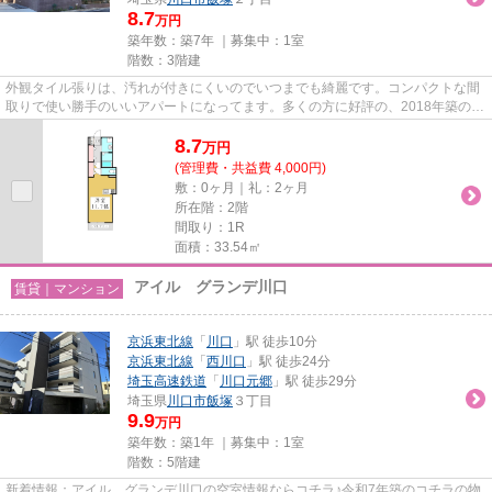
8.7
万円
築年数：築7年 ｜募集中：
1室
階数：3階建
外観タイル張りは、汚れが付きにくいのでいつまでも綺麗です。コンパクトな間
取りで使い勝手のいいアパートになってます。多くの方に好評の、2018年築の物
件となっております。敷地内...
8.7
万
円
(管理費・共益費 4,000円)
敷：0ヶ月｜礼：2ヶ月
所在階：2階
間取り：1R
面積：33.54㎡
アイル グランデ川口
賃貸｜マンション
京浜東北線
「
川口
」駅 徒歩10分
京浜東北線
「
西川口
」駅 徒歩24分
埼玉高速鉄道
「
川口元郷
」駅 徒歩29分
埼玉県
川口市
飯塚
３丁目
9.9
万円
築年数：築1年 ｜募集中：
1室
階数：5階建
新着情報：アイル グランデ川口の空室情報ならコチラ♪令和7年築のコチラの物