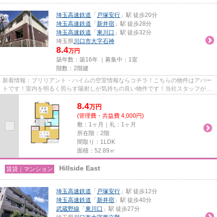
埼玉高速鉄道
「
戸塚安行
」駅 徒歩20分
埼玉高速鉄道
「
新井宿
」駅 徒歩28分
埼玉高速鉄道
「
東川口
」駅 徒歩32分
埼玉県
川口市
大字石神
8.4
万円
築年数：築16年 ｜募集中：
1室
階数：2階建
新着情報：ブリリアント・ハイムの空室情報ならコチラ！こちらの物件はアパー
トです！室内を明るく照らす陽射しが気持ちの良い物件です！当社スタッフが地
域の賃貸情報をご提供いたし...
8.4
万
円
(管理費・共益費 4,000円)
敷：1ヶ月｜礼：1ヶ月
所在階：2階
間取り：1LDK
面積：52.89㎡
Hillside East
賃貸｜マンション
埼玉高速鉄道
「
戸塚安行
」駅 徒歩12分
埼玉高速鉄道
「
新井宿
」駅 徒歩40分
武蔵野線
「
東川口
」駅 徒歩27分