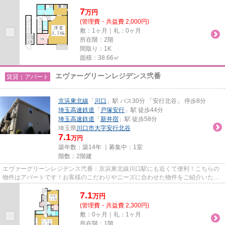
なアパートとなっています。...
7
万
円
(管理費・共益費 2,000円)
敷：1ヶ月｜礼：0ヶ月
所在階：2階
間取り：1K
面積：38.66㎡
エヴァーグリーンレジデンス弐番
賃貸｜アパート
京浜東北線
「
川口
」駅 バス30分 「安行北谷」 停歩8分
埼玉高速鉄道
「
戸塚安行
」駅 徒歩44分
埼玉高速鉄道
「
新井宿
」駅 徒歩58分
埼玉県
川口市
大字安行北谷
7.1
万円
築年数：築14年 ｜募集中：
1室
階数：2階建
エヴァーグリーンレジデンス弐番：京浜東北線川口駅にも近くて便利！こちらの
物件はアパートです！お客様のこだわりやニーズに合わせた物件をご紹介いたし
ます！賃貸物件を探すなら、...
7.1
万
円
(管理費・共益費 2,300円)
敷：0ヶ月｜礼：1ヶ月
所在階：1階