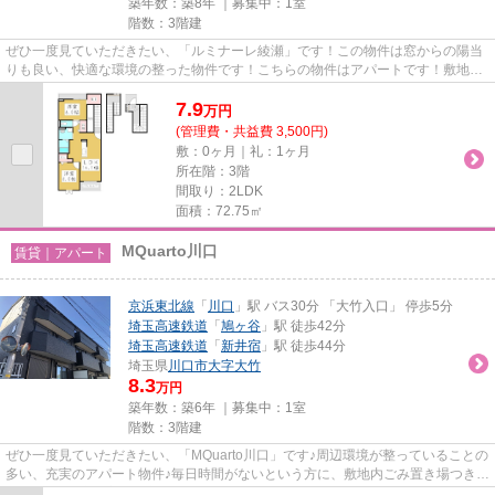
築年数：築8年 ｜募集中：
1室
階数：3階建
ぜひ一度見ていただきたい、「ルミナーレ綾瀬」です！この物件は窓からの陽当
りも良い、快適な環境の整った物件です！こちらの物件はアパートです！敷地内
ごみ置き場は、忙しいあなた...
7.9
万
円
(管理費・共益費 3,500円)
敷：0ヶ月｜礼：1ヶ月
所在階：3階
間取り：2LDK
面積：72.75㎡
MQuarto川口
賃貸｜アパート
京浜東北線
「
川口
」駅 バス30分 「大竹入口」 停歩5分
埼玉高速鉄道
「
鳩ヶ谷
」駅 徒歩42分
埼玉高速鉄道
「
新井宿
」駅 徒歩44分
埼玉県
川口市
大字大竹
8.3
万円
築年数：築6年 ｜募集中：
1室
階数：3階建
ぜひ一度見ていただきたい、「MQuarto川口」です♪周辺環境が整っていることの
多い、充実のアパート物件♪毎日時間がないという方に、敷地内ごみ置き場つきの
物件です♪快適な室内で高ニ...