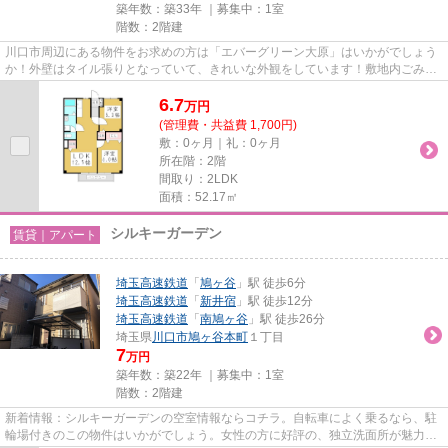
築年数：築33年 ｜募集中：
1室
階数：2階建
川口市周辺にある物件をお求めの方は「エバーグリーン大原」はいかがでしょう
か！外壁はタイル張りとなっていて、きれいな外観をしています！敷地内ごみ置
き場があるのとないのでは、...
6.7
万
円
(管理費・共益費 1,700円)
敷：0ヶ月｜礼：0ヶ月
所在階：2階
間取り：2LDK
面積：52.17㎡
シルキーガーデン
賃貸｜アパート
埼玉高速鉄道
「
鳩ヶ谷
」駅 徒歩6分
埼玉高速鉄道
「
新井宿
」駅 徒歩12分
埼玉高速鉄道
「
南鳩ヶ谷
」駅 徒歩26分
埼玉県
川口市
鳩ヶ谷本町
１丁目
7
万円
築年数：築22年 ｜募集中：
1室
階数：2階建
新着情報：シルキーガーデンの空室情報ならコチラ。自転車によく乗るなら、駐
輪場付きのこの物件はいかがでしょう。女性の方に好評の、独立洗面所が魅力的