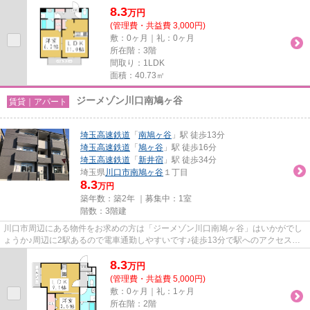
8.3
万
円
(管理費・共益費 3,000円)
敷：0ヶ月｜礼：0ヶ月
所在階：3階
間取り：1LDK
面積：40.73㎡
ジーメゾン川口南鳩ヶ谷
賃貸｜アパート
埼玉高速鉄道
「
南鳩ヶ谷
」駅 徒歩13分
埼玉高速鉄道
「
鳩ヶ谷
」駅 徒歩16分
埼玉高速鉄道
「
新井宿
」駅 徒歩34分
埼玉県
川口市
南鳩ヶ谷
１丁目
8.3
万円
築年数：築2年 ｜募集中：
1室
階数：3階建
川口市周辺にある物件をお求めの方は「ジーメゾン川口南鳩ヶ谷」はいかがでし
ょうか♪周辺に2駅あるので電車通勤しやすいです♪徒歩13分で駅へのアクセスが
可能な物件です♪こちらの物件...
8.3
万
円
(管理費・共益費 5,000円)
敷：0ヶ月｜礼：1ヶ月
所在階：2階