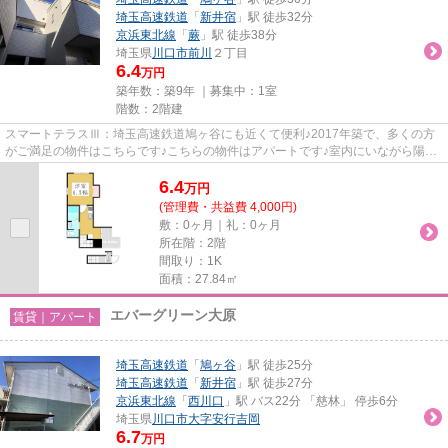
埼玉高速鉄道
「
新井宿
」駅 徒歩32分
京浜東北線
「
蕨
」駅 徒歩38分
埼玉県
川口市
前川
２丁目
6.4
万円
築年数：築9年 ｜募集中：
1室
階数：2階建
スマートテラスⅢ：埼玉高速鉄道鳩ヶ谷にも近くて便利♪2017年築で、多くの方
がご満足の物件はこちらです♪こちらの物件はアパートです♪室内にいながら陽射
しの暖かさを感じられる、魅力...
6.4
万
円
(管理費・共益費 4,000円)
敷：0ヶ月｜礼：0ヶ月
所在階：2階
間取り：1K
面積：27.84㎡
エバーグリーン大原
賃貸｜アパート
埼玉高速鉄道
「
鳩ヶ谷
」駅 徒歩25分
埼玉高速鉄道
「
新井宿
」駅 徒歩27分
京浜東北線
「
西川口
」駅 バス22分 「慈林」 停歩6分
埼玉県
川口市
大字安行吉岡
6.7
万円