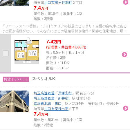
埼玉県
川口市
鳩ヶ谷本町
２丁目
7.4
万円
築年数：築18年 ｜募集中：
1室
階数：3階建
「フローレス１０番館」：川口市エリアの新居にピッタリ！自慢の自転車はある
けど置き場所がない、そんな方にはこの駐輪場付き物件！閑静な住宅地は、騒音
問題に悩まされることがあり...
7.4
万
円
(管理費・共益費 4,000円)
敷：0.5ヶ月｜礼：1ヶ月
所在階：3階
間取り：1LDK
面積：36.18㎡
スペリオルK
賃貸｜アパート
埼玉高速鉄道
「
戸塚安行
」駅 徒歩17分
埼玉高速鉄道
「
新井宿
」駅 徒歩37分
京浜東北線
「
川口
」駅 バス34分 「安行出羽」 停歩5分
埼玉県
川口市
安行出羽
２丁目
7.4
万円
築年数：築31年 ｜募集中：
1室
階数：2階建