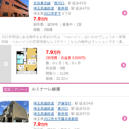
京浜東北線
「
西川口
」駅 徒歩42分
埼玉高速鉄道
「
新井宿
」駅 徒歩47分
埼玉県
川口市
芝下
３丁目
7.9
万円
築年数：築36年 ｜募集中：
1室
階数：3階建
川口市周辺にある物件をお求めの方は「ベルハイツ」はいかがでしょうか！新着
情報：ベルハイツの空室情報ならコチラ！こちらの物件はマンションです！素敵
な外観タイル張り仕上げのマ...
7.9
万
円
(管理費・共益費 3,000円)
敷：0ヶ月｜礼：0ヶ月
所在階：3階
間取り：1LDK
面積：32.22㎡
ルミナーレ綾瀬
賃貸｜アパート
埼玉高速鉄道
「
戸塚安行
」駅 徒歩24分
埼玉高速鉄道
「
東川口
」駅 徒歩31分
埼玉高速鉄道
「
新井宿
」駅 徒歩57分
埼玉県
川口市
大字藤兵衛新田
7.9
万円