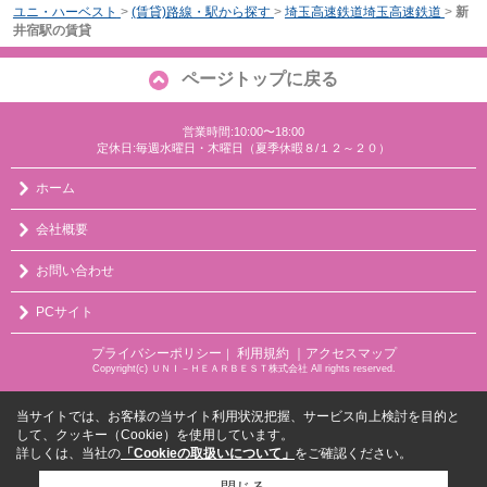
ユニ・ハーベスト
>
(賃貸)路線・駅から探す
>
埼玉高速鉄道埼玉高速鉄道
>
新
井宿駅の賃貸
ページトップに戻る
営業時間:10:00〜18:00
定休日:毎週水曜日・木曜日（夏季休暇８/１２～２０）
ホーム
会社概要
お問い合わせ
PCサイト
プライバシーポリシー
利用規約
｜アクセスマップ
｜
Copyright(c) ＵＮＩ－ＨＥＡＲＢＥＳＴ株式会社 All rights reserved.
当サイトでは、お客様の当サイト利用状況把握、サービス向上検討を目的と
して、クッキー（Cookie）を使用しています。
詳しくは、当社の
「Cookieの取扱いについて」
をご確認ください。