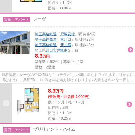
間取り：1LDK
面積：33.06㎡
レーヴ
賃貸｜アパート
埼玉高速鉄道
「
戸塚安行
」駅 徒歩9分
埼玉高速鉄道
「
東川口
」駅 徒歩22分
埼玉高速鉄道
「
新井宿
」駅 徒歩43分
埼玉県
川口市
戸塚南
２丁目
8.3
万円
築年数：築2年 ｜募集中：
1室
階数：2階建
新着情報：レーヴの空室情報ならコチラ♪忙しい朝に遠くまでゴミ捨てに行かずに
済むように、共用部にゴミ置き場を備え付けております♪内装もきれいな一押しの
築浅物件です♪きれい好きな...
8.3
万
円
(管理費・共益費 4,000円)
敷：1ヶ月｜礼：1ヶ月
所在階：2階
間取り：1LDK
面積：40.25㎡
ブリリアント・ハイム
賃貸｜アパート