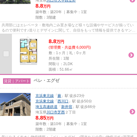
埼玉県
川口市
大字西立野
8.8
万円
築年数：築20年 ｜募集中：
1室
階数：3階建
共用部にはエレベータ・敷地内ごみ置き場など様々な設備やサービスが揃ってい
るので便利です♪造りとデザインに関して、自信をもって情報を提供できるマンシ
ョンです♪いつまでも綺麗な...
8.8
万
円
(管理費・共益費 6,000円)
敷：1ヶ月｜礼：0ヶ月
所在階：1階
間取り：2LDK
面積：51.66㎡
ベレ・エグゼ
賃貸｜アパート
京浜東北線
「
蕨
」駅 徒歩23分
京浜東北線
「
西川口
」駅 徒歩50分
埼玉高速鉄道
「
新井宿
」駅 徒歩66分
埼玉県
川口市
芝西
２丁目
8.85
万円
築年数：築10年 ｜募集中：
1室
階数：2階建
気になるイチオシ物件情報：「ベレ・エグゼ」♪陽当たりの良い物件です♪清潔感