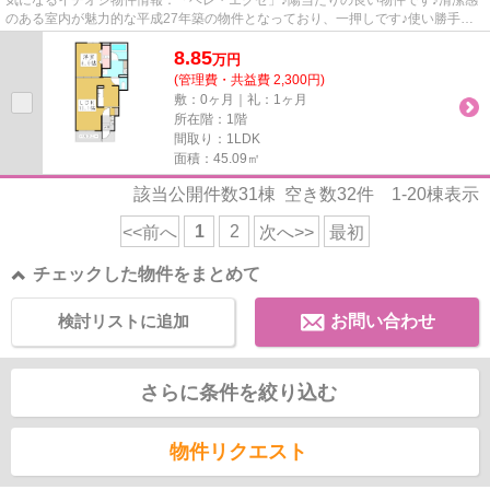
のある室内が魅力的な平成27年築の物件となっており、一押しです♪使い勝手の
良いアパートでイチオシの物件...
8.85
万
円
(管理費・共益費 2,300円)
敷：0ヶ月｜礼：1ヶ月
所在階：1階
間取り：1LDK
面積：45.09㎡
該当公開件数
31
棟 空き数
32
件
1-20
棟表示
1
2
<<前へ
次へ>>
最初
チェックした物件をまとめて
検討リストに追加
お問い合わせ
さらに条件を絞り込む
物件リクエスト