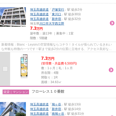
埼玉高速鉄道
「
戸塚安行
」駅 徒歩2分
埼玉高速鉄道
「
東川口
」駅 徒歩30分
埼玉高速鉄道
「
新井宿
」駅 徒歩32分
埼玉県
川口市
大字西立野
7.3
万円
築年数：築13年 ｜募集中：
1室
階数：5階建
新着情報：Blanc・Leysinの空室情報ならコチラ！タイルが張られているきれい
な外観も特徴の一つです！駅まで徒歩2分の位置に立地する、アクセス良好な物
件です！造りとデザインに関し...
7.3
万
円
(管理費・共益費 6,500円)
敷：1ヶ月｜礼：1ヶ月
所在階：4階
間取り：1R
面積：34.63㎡
フローレス１０番館
賃貸｜マンション
埼玉高速鉄道
「
鳩ヶ谷
」駅 徒歩13分
埼玉高速鉄道
「
新井宿
」駅 徒歩14分
埼玉高速鉄道
「
南鳩ヶ谷
」駅 徒歩31分