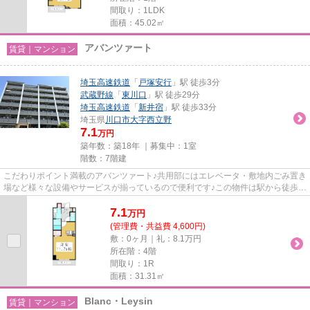
間取り：1LDK
面積：45.02㎡
アバンツァート
賃貸｜マンション
埼玉高速鉄道
「
戸塚安行
」駅 徒歩3分
武蔵野線
「
東川口
」駅 徒歩29分
埼玉高速鉄道
「
新井宿
」駅 徒歩33分
埼玉県
川口市
大字西立野
7.1
万円
築年数：築18年 ｜募集中：
1室
階数：7階建
こだわりポイント満載のアバンツァート♪共用部にはエレベータ・敷地内ごみ置き
場など様々な設備やサービスが揃っているので便利です♪この物件は駅から徒歩3
分の物件です♪外観タイル張...
7.1
万
円
(管理費・共益費 4,600円)
敷：0ヶ月｜礼：8.1万円
所在階：4階
間取り：1R
面積：31.31㎡
Blanc・Leysin
賃貸｜マンション