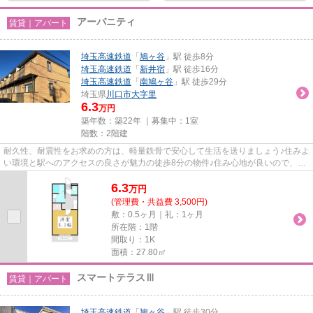
アーバニティ
賃貸｜アパート
埼玉高速鉄道
「
鳩ヶ谷
」駅 徒歩8分
埼玉高速鉄道
「
新井宿
」駅 徒歩16分
埼玉高速鉄道
「
南鳩ヶ谷
」駅 徒歩29分
埼玉県
川口市
大字里
6.3
万円
築年数：築22年 ｜募集中：
1室
階数：2階建
耐久性、耐震性をお求めの方は、軽量鉄骨で安心して生活を送りましょう♪住みよ
い環境と駅へのアクセスの良さが魅力の徒歩8分の物件♪住み心地が良いので、自
信をもって提供できるアパー...
6.3
万
円
(管理費・共益費 3,500円)
敷：0.5ヶ月｜礼：1ヶ月
所在階：1階
間取り：1K
面積：27.80㎡
スマートテラスⅢ
賃貸｜アパート
埼玉高速鉄道
「
鳩ヶ谷
」駅 徒歩30分