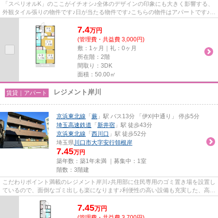
「スペリオルK」のここがイチオシ♪全体のデザインの印象にも大きく影響する、
外観タイル張りの物件です♪日が当たる物件です♪こちらの物件はアパートです♪川
口市エリアにある賃貸情報の...
7.4
万
円
(管理費・共益費 3,000円)
敷：1ヶ月｜礼：0ヶ月
所在階：2階
間取り：3DK
面積：50.00㎡
レジメント岸川
賃貸｜アパート
京浜東北線
「
蕨
」駅 バス13分 「伊刈中通り」 停歩5分
埼玉高速鉄道
「
新井宿
」駅 徒歩43分
京浜東北線
「
西川口
」駅 徒歩52分
埼玉県
川口市
大字安行領根岸
7.45
万円
築年数：築1年未満 ｜募集中：
1室
階数：3階建
こだわりポイント満載のレジメント岸川♪共用部に住民専用のゴミ置き場を設置し
ているので、面倒なゴミ出しも楽になります♪利便性の高い設備も充実した、高ニ
ーズな2025年築の物件です♪...
7.45
万
円
(管理費・共益費 3,700円)