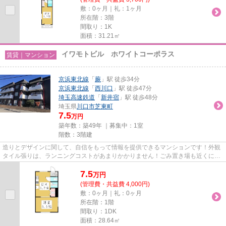
敷：0ヶ月｜礼：1ヶ月
所在階：3階
間取り：1K
面積：31.21㎡
イワモトビル ホワイトコーポラス
賃貸｜マンション
京浜東北線
「
蕨
」駅 徒歩34分
京浜東北線
「
西川口
」駅 徒歩47分
埼玉高速鉄道
「
新井宿
」駅 徒歩48分
埼玉県
川口市
芝東町
7.5
万円
築年数：築49年 ｜募集中：
1室
階数：3階建
造りとデザインに関して、自信をもって情報を提供できるマンションです！外観
タイル張りは、ランニングコストがあまりかかりません！ごみ置き場も近くにあ
り、使い勝手もいいです！ラ...
7.5
万
円
(管理費・共益費 4,000円)
敷：0ヶ月｜礼：0ヶ月
所在階：1階
間取り：1DK
面積：28.64㎡