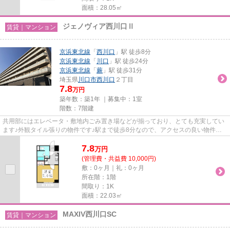
面積：28.05㎡
ジェノヴィア西川口Ⅱ
賃貸｜マンション
京浜東北線
「
西川口
」駅 徒歩8分
京浜東北線
「
川口
」駅 徒歩24分
京浜東北線
「
蕨
」駅 徒歩31分
埼玉県
川口市
西川口
２丁目
7.8
万円
築年数：築1年 ｜募集中：
1室
階数：7階建
共用部にはエレベータ・敷地内ごみ置き場などが揃っており、とても充実してい
ます♪外観タイル張りの物件です♪駅まで徒歩8分なので、アクセスの良い物件で
す♪清潔感のある室内が魅力的...
7.8
万
円
(管理費・共益費 10,000円)
敷：0ヶ月｜礼：0ヶ月
所在階：1階
間取り：1K
面積：22.03㎡
MAXIV西川口SC
賃貸｜マンション