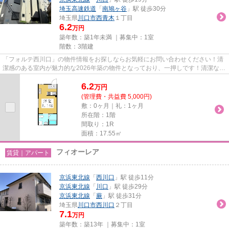
埼玉高速鉄道
「
南鳩ヶ谷
」駅 徒歩30分
埼玉県
川口市
西青木
１丁目
6.2
万円
築年数：築1年未満 ｜募集中：
1室
階数：3階建
「フォルテ西川口」の物件情報をお探しならお気軽にお問い合わせください！清
潔感のある室内が魅力的な2026年築の物件となっており、一押しです！清潔な敷
地内ごみ置き場のある物件！...
6.2
万
円
(管理費・共益費 5,000円)
敷：0ヶ月｜礼：1ヶ月
所在階：1階
間取り：1R
面積：17.55㎡
フィオーレア
賃貸｜アパート
京浜東北線
「
西川口
」駅 徒歩11分
京浜東北線
「
川口
」駅 徒歩29分
京浜東北線
「
蕨
」駅 徒歩31分
埼玉県
川口市
西川口
２丁目
7.1
万円
築年数：築13年 ｜募集中：
1室