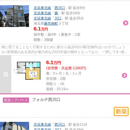
京浜東北線
「
西川口
」駅 徒歩9分
京浜東北線
「
蕨
」駅 徒歩19分
京浜東北線
「
川口
」駅 徒歩35分
埼玉県
蕨市
南町
３丁目
6.1
万円
築年数：築4年 ｜募集中：
1室
階数：3階建
朝に慌てることなく行動するために駅から徒歩9分の駅近物件はいかがでしょう
か♪清潔感のある室内が魅力的な2022年築の物件となっており、一押しです♪使い
勝手の良いアパートでイチオシ...
6.1
万
円
(管理費・共益費 3,000円)
敷：0ヶ月｜礼：1ヶ月
所在階：2階
間取り：1K
面積：20.19㎡
フォルテ西川口
賃貸｜アパート
京浜東北線
「
西川口
」駅 徒歩11分
京浜東北線
「
川口
」駅 徒歩19分