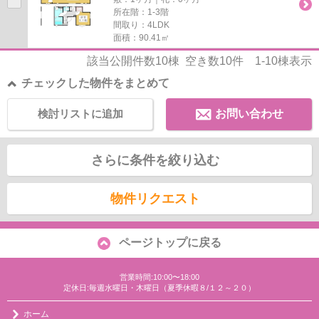
所在階：1-3階
間取り：4LDK
面積：90.41㎡
該当公開件数
10
棟 空き数
10
件
1-10
棟表示
チェックした物件をまとめて
検討リストに追加
お問い合わせ
さらに条件を絞り込む
物件リクエスト
ページトップに戻る
営業時間:10:00〜18:00
定休日:毎週水曜日・木曜日（夏季休暇８/１２～２０）
ホーム