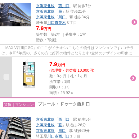
京浜東北線
「
西川口
」駅 徒歩7分
京浜東北線
「
蕨
」駅 徒歩21分
京浜東北線
「
川口
」駅 徒歩34分
埼玉県
川口市
並木
３丁目
7.9
万円
築年数：築2年 ｜募集中：
1室
階数：7階建
「MAXIV西川口SC」のここがイチオシ♪こちらの物件はマンションです♪コチラ
は、令和5年築の、多くの方に好評の物件となります♪全体のデザインの印象にも
大きく影響する、外観タイル張り...
7.9
万
円
(管理費・共益費 10,000円)
敷：0ヶ月｜礼：1ヶ月
所在階：1階
間取り：1K
面積：25.92㎡
プレール・ドゥーク西川口
賃貸｜マンション
京浜東北線
「
西川口
」駅 徒歩5分
京浜東北線
「
蕨
」駅 徒歩26分
京浜東北線
「
川口
」駅 徒歩29分
埼玉県
川口市
西川口
１丁目