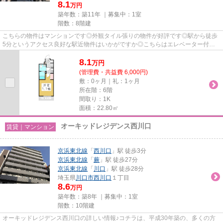
8.1
万円
築年数：築11年 ｜募集中：
1室
階数：8階建
こちらの物件はマンションです◎外観タイル張りの物件が好評です◎駅から徒歩
5分というアクセス良好な駅近物件はいかがですか◎こちらはエレベーター付き
の物件です◎できるだけ早めに不動...
8.1
万
円
(管理費・共益費 6,000円)
敷：0ヶ月｜礼：1ヶ月
所在階：6階
間取り：1K
面積：22.80㎡
オーキッドレジデンス西川口
賃貸｜マンション
京浜東北線
「
西川口
」駅 徒歩3分
京浜東北線
「
蕨
」駅 徒歩27分
京浜東北線
「
川口
」駅 徒歩28分
埼玉県
川口市
西川口
１丁目
8.6
万円
築年数：築8年 ｜募集中：
1室
階数：10階建
オーキッドレジデンス西川口の詳しい情報♪コチラは、平成30年築の、多くの方