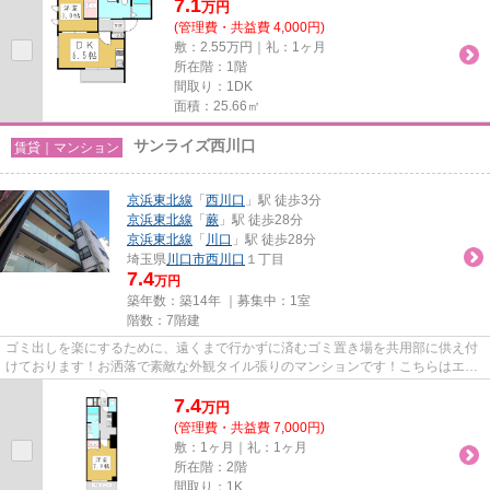
7.1
万
円
(管理費・共益費 4,000円)
敷：2.55万円｜礼：1ヶ月
所在階：1階
間取り：1DK
面積：25.66㎡
サンライズ西川口
賃貸｜マンション
京浜東北線
「
西川口
」駅 徒歩3分
京浜東北線
「
蕨
」駅 徒歩28分
京浜東北線
「
川口
」駅 徒歩28分
埼玉県
川口市
西川口
１丁目
7.4
万円
築年数：築14年 ｜募集中：
1室
階数：7階建
ゴミ出しを楽にするために、遠くまで行かずに済むゴミ置き場を共用部に供え付
けております！お洒落で素敵な外観タイル張りのマンションです！こちらはエレ
ベーター付きの物件です！造...
7.4
万
円
(管理費・共益費 7,000円)
敷：1ヶ月｜礼：1ヶ月
所在階：2階
間取り：1K