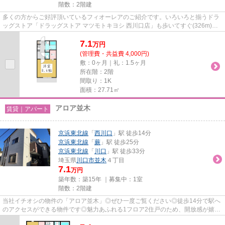
階数：2階建
多くの方からご好評頂いているフィオーレアのご紹介です。いろいろと揃うドラ
ッグストア「ドラッグストア マツモトキヨシ 西川口店」も歩いてすぐ(326m)。
駅の程近くに立地する物件と...
7.1
万
円
(管理費・共益費 4,000円)
敷：0ヶ月｜礼：1.5ヶ月
所在階：2階
間取り：1K
面積：27.71㎡
アロア並木
賃貸｜アパート
京浜東北線
「
西川口
」駅 徒歩14分
京浜東北線
「
蕨
」駅 徒歩25分
京浜東北線
「
川口
」駅 徒歩33分
埼玉県
川口市
並木
４丁目
7.1
万円
築年数：築15年 ｜募集中：
1室
階数：2階建
当社イチオシの物件の「アロア並木」◎ぜひ一度ご覧ください◎徒歩14分で駅へ
のアクセスができる物件です◎魅力あふれる1フロア2住戸のため、開放感が嬉し
い物件です◎こちらの物件はアパ...