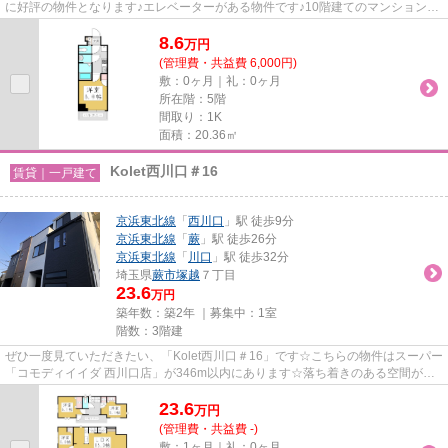
に好評の物件となります♪エレベーターがある物件です♪10階建てのマンションを
是非ご覧ください♪川口市エリ...
8.6
万
円
(管理費・共益費 6,000円)
敷：0ヶ月｜礼：0ヶ月
所在階：5階
間取り：1K
面積：20.36㎡
Kolet西川口＃16
賃貸｜一戸建て
京浜東北線
「
西川口
」駅 徒歩9分
京浜東北線
「
蕨
」駅 徒歩26分
京浜東北線
「
川口
」駅 徒歩32分
埼玉県
蕨市
塚越
７丁目
23.6
万円
築年数：築2年 ｜募集中：
1室
階数：3階建
ぜひ一度見ていただきたい、「Kolet西川口＃16」です☆こちらの物件はスーパー
「コモディイイダ 西川口店」が346m以内にあります☆落ち着きのある空間が広
がっている、2024年築の物件で...
23.6
万
円
(管理費・共益費 -)
敷：1ヶ月｜礼：0ヶ月