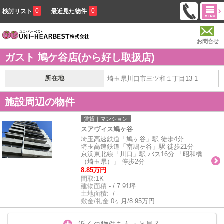
0
0
検討リスト
最近見た物件
お問合せ
ガスト 鳩ケ谷店(から好し取扱店)
所在地
埼玉県川口市三ツ和１丁目13-1
施設周辺の物件
賃貸｜マンション
スアヴィス鳩ヶ谷
埼玉高速鉄道「鳩ヶ谷」駅 徒歩4分
埼玉高速鉄道「南鳩ヶ谷」駅 徒歩21分
京浜東北線「川口」駅 バス16分 「昭和橋
（埼玉県）」 停歩2分
8.85万円
間取:
1K
建物面積:
- / 7.91坪
土地面積:
- / -
敷金/礼金:
0ヶ月/8.95万円