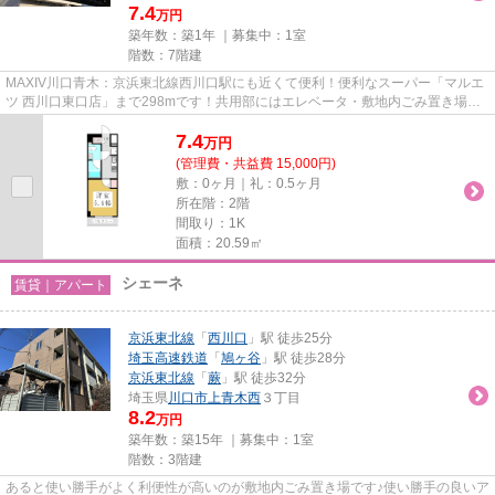
7.4
万円
築年数：築1年 ｜募集中：
1室
階数：7階建
MAXIV川口青木：京浜東北線西川口駅にも近くて便利！便利なスーパー「マルエ
ツ 西川口東口店」まで298mです！共用部にはエレベータ・敷地内ごみ置き場な
どが揃っており、とても充実し...
7.4
万
円
(管理費・共益費 15,000円)
敷：0ヶ月｜礼：0.5ヶ月
所在階：2階
間取り：1K
面積：20.59㎡
シェーネ
賃貸｜アパート
京浜東北線
「
西川口
」駅 徒歩25分
埼玉高速鉄道
「
鳩ヶ谷
」駅 徒歩28分
京浜東北線
「
蕨
」駅 徒歩32分
埼玉県
川口市
上青木西
３丁目
8.2
万円
築年数：築15年 ｜募集中：
1室
階数：3階建
あると使い勝手がよく利便性が高いのが敷地内ごみ置き場です♪使い勝手の良いア