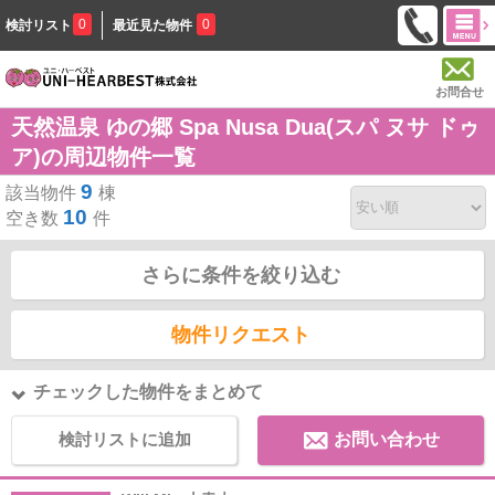
0
0
検討リスト
最近見た物件
お問合せ
天然温泉 ゆの郷 Spa Nusa Dua(スパ ヌサ ドゥ
ア)の周辺物件一覧
9
該当物件
棟
10
空き数
件
さらに条件を絞り込む
物件リクエスト
チェックした物件をまとめて
検討リストに追加
お問い合わせ