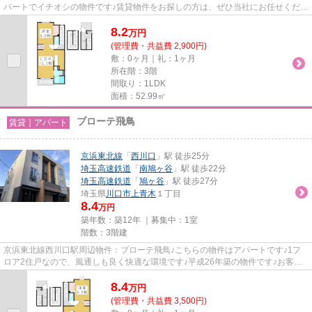
パートでイチオシの物件です♪賃貸物件をお探しの方は、ぜひ当社にお任せくださ
い♪多種多様な物件情報と地...
8.2
万
円
(管理費・共益費 2,900円)
敷：0ヶ月｜礼：1ヶ月
所在階：3階
間取り：1LDK
面積：52.99㎡
ブローテ飛鳥
賃貸｜アパート
京浜東北線
「
西川口
」駅 徒歩25分
埼玉高速鉄道
「
南鳩ヶ谷
」駅 徒歩22分
埼玉高速鉄道
「
鳩ヶ谷
」駅 徒歩27分
埼玉県
川口市
上青木
１丁目
8.4
万円
築年数：築12年 ｜募集中：
1室
階数：3階建
京浜東北線西川口駅周辺物件：ブローテ飛鳥♪こちらの物件はアパートです♪1フ
ロア2住戸なので、風通しも良く快適な環境です♪平成26年築の物件です♪お客様
のご希望に適した物件のご紹介...
8.4
万
円
(管理費・共益費 3,500円)