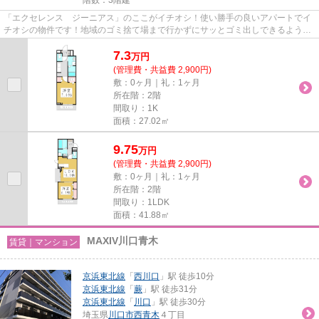
「エクセレンス ジーニアス」のここがイチオシ！使い勝手の良いアパートでイ
チオシの物件です！地域のゴミ捨て場まで行かずにサッとゴミ出しできるよう
に、共用部にゴミ捨て場を設置...
7.3
万
円
(管理費・共益費 2,900円)
敷：0ヶ月｜礼：1ヶ月
所在階：2階
間取り：1K
面積：27.02㎡
9.75
万
円
(管理費・共益費 2,900円)
敷：0ヶ月｜礼：1ヶ月
所在階：2階
間取り：1LDK
面積：41.88㎡
MAXIV川口青木
賃貸｜マンション
京浜東北線
「
西川口
」駅 徒歩10分
京浜東北線
「
蕨
」駅 徒歩31分
京浜東北線
「
川口
」駅 徒歩30分
埼玉県
川口市
西青木
４丁目