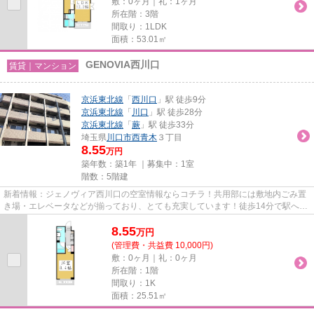
敷：0ヶ月｜礼：1ヶ月
所在階：3階
間取り：1LDK
面積：53.01㎡
GENOVIA西川口
賃貸｜マンション
京浜東北線
「
西川口
」駅 徒歩9分
京浜東北線
「
川口
」駅 徒歩28分
京浜東北線
「
蕨
」駅 徒歩33分
埼玉県
川口市
西青木
３丁目
8.55
万円
築年数：築1年 ｜募集中：
1室
階数：5階建
新着情報：ジェノヴィア西川口の空室情報ならコチラ！共用部には敷地内ごみ置
き場・エレベータなどが揃っており、とても充実しています！徒歩14分で駅への
アクセスができる物件です！...
8.55
万
円
(管理費・共益費 10,000円)
敷：0ヶ月｜礼：0ヶ月
所在階：1階
間取り：1K
面積：25.51㎡