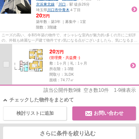
京浜東北線
「
川口
」駅 徒歩26分
埼玉県
川口市
中青木
４丁目
20
万円
築年数：築3年 ｜募集中：
1室
階数：3階建
ニーズの高い、令和5年築の物件で、オシャレな室内が魅力的♪多くの方にご好評
の、外観も綺麗な一戸建て物件です♪気になる点がございましたら、気になるまま
でいるのではなく、お気軽に...
20
万
円
(管理費・共益費 -)
敷：1ヶ月｜礼：1ヶ月
所在階：1-3階
間取り：3LDK
面積：74.77㎡
該当公開件数
9
棟 空き数
10
件
1-9
棟表示
チェックした物件をまとめて
検討リストに追加
お問い合わせ
さらに条件を絞り込む