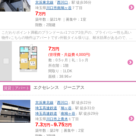
京浜東北線
「
西川口
」駅 徒歩36分
埼玉県
川口市
南鳩ヶ谷
７丁目
7
万円
築年数：築21年 ｜募集中：
1室
階数：2階建
こだわりポイント満載のプランドール♪1フロア2住戸の、プライバシー性も高い
物件♪こちらの物件はアパートです♪外観タイル張りは、耐水効果があるので、と
ても魅力的です♪できるだけ早...
7
万
円
(管理費・共益費 4,000円)
敷：0.5ヶ月｜礼：1ヶ月
所在階：1階
間取り：1LDK
面積：38.96㎡
エクセレンス ジーニアス
賃貸｜アパート
京浜東北線
「
西川口
」駅 徒歩22分
埼玉高速鉄道
「
鳩ヶ谷
」駅 徒歩31分
埼玉高速鉄道
「
南鳩ヶ谷
」駅 徒歩29分
埼玉県
川口市
上青木
１丁目
7.3
9.75
万円～
万円
築年数：築2年 ｜募集中：
2室
階数：3階建