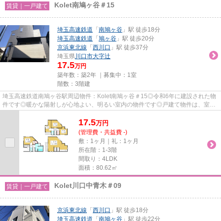
Kolet南鳩ヶ谷＃15
賃貸｜一戸建て
埼玉高速鉄道
「
南鳩ヶ谷
」駅 徒歩18分
埼玉高速鉄道
「
鳩ヶ谷
」駅 徒歩20分
京浜東北線
「
西川口
」駅 徒歩37分
埼玉県
川口市
大字辻
17.5
万円
築年数：築2年 ｜募集中：
1室
階数：3階建
埼玉高速鉄道南鳩ヶ谷駅周辺物件：Kolet南鳩ヶ谷＃15◎令和6年に建設された物
件です◎暖かな陽射しが心地よい、明るい室内の物件です◎戸建て物件は、室内
のレイアウトの自由度も高くオス...
17.5
万
円
(管理費・共益費 -)
敷：1ヶ月｜礼：1ヶ月
所在階：1-3階
間取り：4LDK
面積：80.62㎡
Kolet川口中青木＃09
賃貸｜一戸建て
京浜東北線
「
西川口
」駅 徒歩18分
埼玉高速鉄道
「
南鳩ヶ谷
」駅 徒歩22分