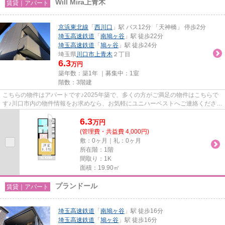
Will Mira上青木
賃貸｜アパート
京浜東北線
「
西川口
」駅 バス12分 「天神橋」 停歩2分
埼玉高速鉄道
「
南鳩ヶ谷
」駅 徒歩22分
埼玉高速鉄道
「
鳩ヶ谷
」駅 徒歩24分
埼玉県
川口市
上青木
２丁目
6.3
万円
築年数：築1年 ｜募集中：
1室
階数：3階建
こちらの物件はアパートです♪2025年築で、多くの方がご満足の物件はこちらで
す♪川口市内の物件情報をお求めなら、お気軽にユニハーベストへご連絡ください
♪地域に密着しているので、確...
6.3
万
円
(管理費・共益費 4,000円)
敷：0ヶ月｜礼：0ヶ月
所在階：1階
間取り：1K
面積：19.90㎡
プランドール
賃貸｜アパート
埼玉高速鉄道
「
南鳩ヶ谷
」駅 徒歩16分
埼玉高速鉄道
「
鳩ヶ谷
」駅 徒歩16分