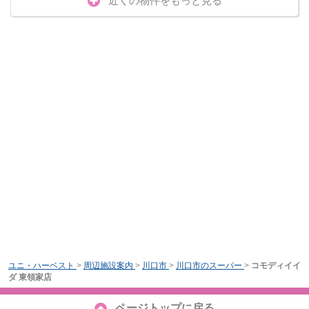
近くの物件をもっと見る
ユニ・ハーベスト
>
周辺施設案内
>
川口市
>
川口市のスーパー
>
コモディイイ
ダ 東領家店
ページトップに戻る