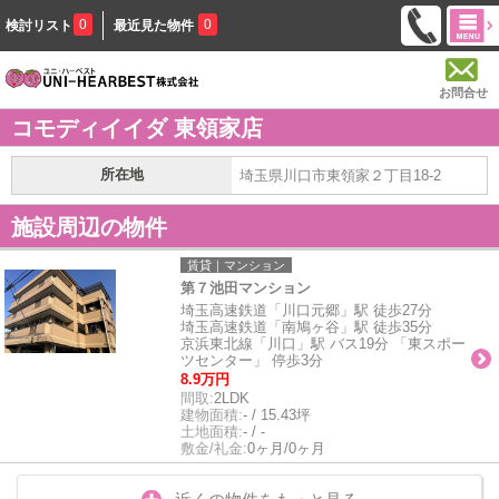
0
0
検討リスト
最近見た物件
お問合せ
コモディイイダ 東領家店
所在地
埼玉県川口市東領家２丁目18-2
施設周辺の物件
賃貸｜マンション
第７池田マンション
埼玉高速鉄道「川口元郷」駅 徒歩27分
埼玉高速鉄道「南鳩ヶ谷」駅 徒歩35分
京浜東北線「川口」駅 バス19分 「東スポー
ツセンター」 停歩3分
8.9万円
間取:
2LDK
建物面積:
- / 15.43坪
土地面積:
- / -
敷金/礼金:
0ヶ月/0ヶ月