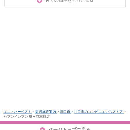
近くの物件をもっと見る
ユニ・ハーベスト
>
周辺施設案内
>
川口市
>
川口市のコンビニエンスストア
>
セブンイレブン 鳩ヶ谷本町店
ページトップに戻る