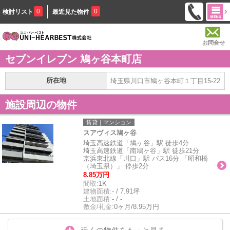
0
0
検討リスト
最近見た物件
お問合せ
セブンイレブン 鳩ヶ谷本町店
所在地
埼玉県川口市鳩ヶ谷本町１丁目15-22
施設周辺の物件
賃貸｜マンション
スアヴィス鳩ヶ谷
埼玉高速鉄道「鳩ヶ谷」駅 徒歩4分
埼玉高速鉄道「南鳩ヶ谷」駅 徒歩21分
京浜東北線「川口」駅 バス16分 「昭和橋
（埼玉県）」 停歩2分
8.85万円
間取:
1K
建物面積:
- / 7.91坪
土地面積:
- / -
敷金/礼金:
0ヶ月/8.95万円