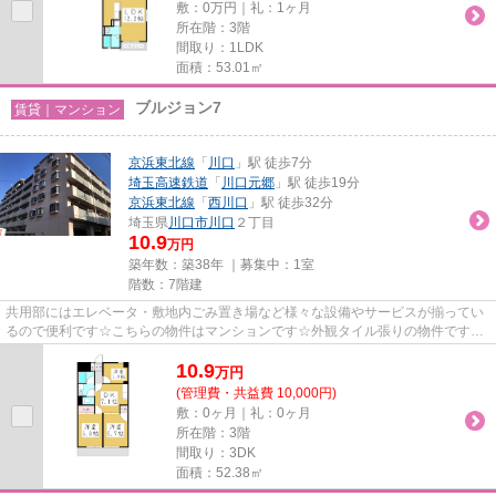
敷：0万円｜礼：1ヶ月
所在階：3階
間取り：1LDK
面積：53.01㎡
ブルジョン7
賃貸｜マンション
京浜東北線
「
川口
」駅 徒歩7分
埼玉高速鉄道
「
川口元郷
」駅 徒歩19分
京浜東北線
「
西川口
」駅 徒歩32分
埼玉県
川口市
川口
２丁目
10.9
万円
築年数：築38年 ｜募集中：
1室
階数：7階建
共用部にはエレベータ・敷地内ごみ置き場など様々な設備やサービスが揃ってい
るので便利です☆こちらの物件はマンションです☆外観タイル張りの物件です☆
こちらのマンションには自走式駐...
10.9
万
円
(管理費・共益費 10,000円)
敷：0ヶ月｜礼：0ヶ月
所在階：3階
間取り：3DK
面積：52.38㎡