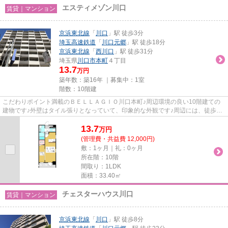
エスティメゾン川口
賃貸｜マンション
京浜東北線
「
川口
」駅 徒歩3分
埼玉高速鉄道
「
川口元郷
」駅 徒歩18分
京浜東北線
「
西川口
」駅 徒歩31分
埼玉県
川口市
本町
４丁目
13.7
万円
築年数：築16年 ｜募集中：
1室
階数：10階建
こだわりポイント満載のＢＥＬＬＡＧＩＯ川口本町♪周辺環境の良い10階建ての
建物です♪外壁はタイル張りとなっていて、印象的な外観です♪周辺には、徒歩3
分で利用できる駅があります♪川...
13.7
万
円
(管理費・共益費 12,000円)
敷：1ヶ月｜礼：0ヶ月
所在階：10階
間取り：1LDK
面積：33.40㎡
チェスターハウス川口
賃貸｜マンション
京浜東北線
「
川口
」駅 徒歩8分