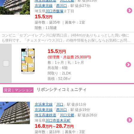
埼玉高速鉄道
「
川口元郷
」駅 徒歩23分
京浜東北線
「
西川口
」駅 徒歩27分
埼玉県
川口市
飯塚
２丁目
15.5
万円
築年数：築35年 ｜募集中：
1室
階数：11階建
コンビニ「セブン-イレブン川口駅西口店」(484m)がありちょっとした買い物に
も便利です。「チェスターハウス川口」の物件情報をお探しならお気軽にお問い
合わせ下さい。地上11階建ての...
15.5
万
円
(管理費・共益費 25,000円)
敷：1ヶ月｜礼：1ヶ月
所在階：6階
間取り：2LDK
面積：52.08㎡
リボンシティコミュニティ
賃貸｜マンション
京浜東北線
「
川口
」駅 徒歩11分
京浜東北線
「
西川口
」駅 徒歩19分
埼玉高速鉄道
「
川口元郷
」駅 徒歩26分
埼玉県
川口市
並木元町
16.8
28.7
万円～
万円
築年数：築18年 ｜募集中：
3室