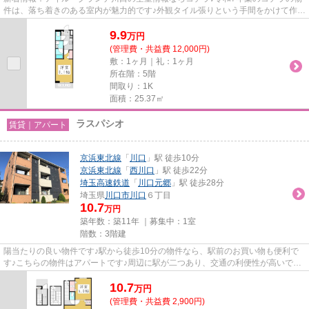
件は、落ち着きのある室内が魅力的です♪外観タイル張りという手間をかけて作ら
れた、こだわりを感じられる...
9.9
万
円
(管理費・共益費 12,000円)
敷：1ヶ月｜礼：1ヶ月
所在階：5階
間取り：1K
面積：25.37㎡
ラスパシオ
賃貸｜アパート
京浜東北線
「
川口
」駅 徒歩10分
京浜東北線
「
西川口
」駅 徒歩22分
埼玉高速鉄道
「
川口元郷
」駅 徒歩28分
埼玉県
川口市
川口
６丁目
10.7
万円
築年数：築11年 ｜募集中：
1室
階数：3階建
陽当たりの良い物件です♪駅から徒歩10分の物件なら、駅前のお買い物も便利で
す♪こちらの物件はアパートです♪周辺に駅が二つあり、交通の利便性が高いです♪
できるだけ早めに不動産情報...
10.7
万
円
(管理費・共益費 2,900円)