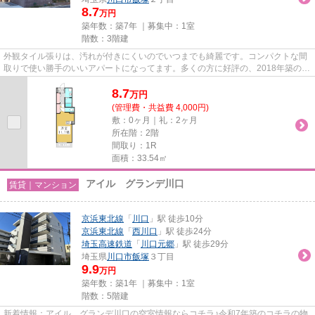
8.7
万円
築年数：築7年 ｜募集中：
1室
階数：3階建
外観タイル張りは、汚れが付きにくいのでいつまでも綺麗です。コンパクトな間
取りで使い勝手のいいアパートになってます。多くの方に好評の、2018年築の物
件となっております。敷地内...
8.7
万
円
(管理費・共益費 4,000円)
敷：0ヶ月｜礼：2ヶ月
所在階：2階
間取り：1R
面積：33.54㎡
アイル グランデ川口
賃貸｜マンション
京浜東北線
「
川口
」駅 徒歩10分
京浜東北線
「
西川口
」駅 徒歩24分
埼玉高速鉄道
「
川口元郷
」駅 徒歩29分
埼玉県
川口市
飯塚
３丁目
9.9
万円
築年数：築1年 ｜募集中：
1室
階数：5階建
新着情報：アイル グランデ川口の空室情報ならコチラ♪令和7年築のコチラの物