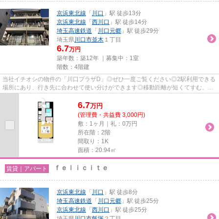
京浜東北線
「
川口
」駅 徒歩13分
京浜東北線
「
西川口
」駅 徒歩14分
埼玉高速鉄道
「
川口元郷
」駅 徒歩29分
埼玉県
川口市
並木
１丁目
6.7
万円
築年数：築12年 ｜募集中：
1室
階数：4階建
当社イチオシの物件の「川口プラザD」◎ぜひ一度ご覧ください◎2駅利用できる
場所にあり、行き先に合わせて使い分けができます◎移動距離が短くてすむ、敷
地内ごみ置き場です◎ニーズの高...
6.7
万
円
(管理費・共益費 3,000円)
敷：1ヶ月｜礼：0万円
所在階：2階
間取り：1K
面積：20.94㎡
ｆｅｌｉｃｉｔｅ
賃貸｜アパート
京浜東北線
「
川口
」駅 徒歩8分
埼玉高速鉄道
「
川口元郷
」駅 徒歩25分
京浜東北線
「
西川口
」駅 徒歩25分
埼玉県
川口市
飯塚
２丁目