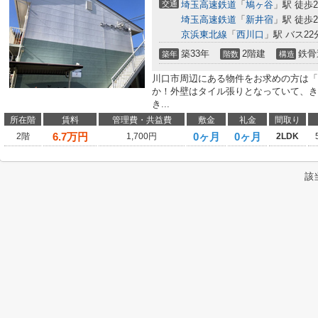
交通
埼玉高速鉄道
「
鳩ヶ谷
」駅 徒歩2
埼玉高速鉄道
「
新井宿
」駅 徒歩2
京浜東北線
「
西川口
」駅 バス22
築33年
2階建
鉄骨
築年
階数
構造
川口市周辺にある物件をお求めの方は「
か！外壁はタイル張りとなっていて、き
き...
所在階
賃料
管理費・共益費
敷金
礼金
間取り
6.7
万円
0ヶ月
0ヶ月
2階
1,700円
2LDK
該