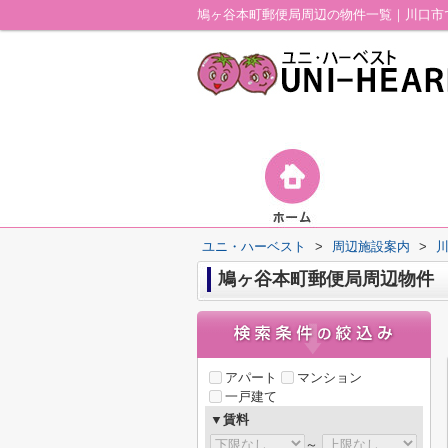
鳩ヶ谷本町郵便局周辺の物件一覧｜川口市
ユニ・ハーベスト
>
周辺施設案内
>
鳩ヶ谷本町郵便局周辺物件
アパート
マンション
一戸建て
▼賃料
～