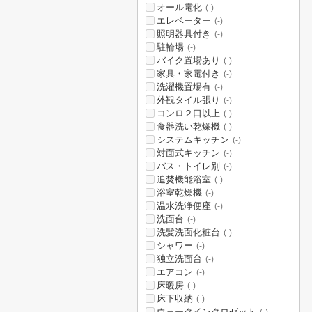
オール電化
(-)
エレベーター
(-)
照明器具付き
(-)
駐輪場
(-)
バイク置場あり
(-)
家具・家電付き
(-)
洗濯機置場有
(-)
外観タイル張り
(-)
コンロ２口以上
(-)
食器洗い乾燥機
(-)
システムキッチン
(-)
対面式キッチン
(-)
バス・トイレ別
(-)
追焚機能浴室
(-)
浴室乾燥機
(-)
温水洗浄便座
(-)
洗面台
(-)
洗髪洗面化粧台
(-)
シャワー
(-)
独立洗面台
(-)
エアコン
(-)
床暖房
(-)
床下収納
(-)
ウォークインクロゼット