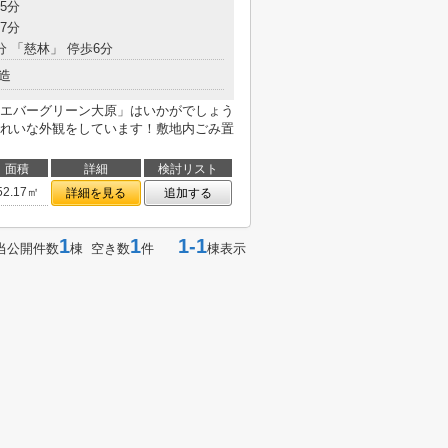
5分
7分
分 「慈林」 停歩6分
造
エバーグリーン大原」はいかがでしょう
れいな外観をしています！敷地内ごみ置
面積
詳細
検討リスト
52.17㎡
詳細を見る
追加する
1
1
1-1
当公開件数
棟 空き数
件
棟表示