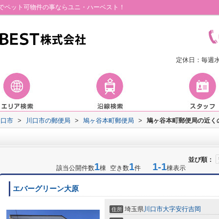
でペット可物件の事ならユニ・ハーベスト！
定休日：毎週
川口市
>
川口市の郵便局
>
鳩ヶ谷本町郵便局
>
鳩ヶ谷本町郵便局の近く
並び順：
1
1
1-1
該当公開件数
棟 空き数
件
棟表示
エバーグリーン大原
埼玉県
川口市
大字安行吉岡
住所