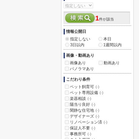
1
件が該当
情報公開日
指定しない
本日
3日以内
1週間以内
画像・動画あり
画像あり
動画あり
パノラマあり
こだわり条件
ペット飼育可
(-)
ペット専用設備
(-)
楽器相談
(-)
陽当り良好
(-)
閑静な住宅地
(-)
デザイナーズ
(-)
リノベーション済
(-)
保証人不要
(-)
事務所可
(-)