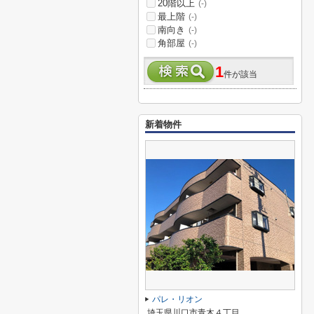
20階以上
(-)
最上階
(-)
南向き
(-)
角部屋
(-)
1
件が該当
新着物件
パレ・リオン
埼玉県川口市青木４丁目