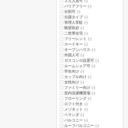
２人入居可
(-)
バリアフリー
(-)
分割可
(-)
分譲タイプ
(-)
管理人常駐
(-)
眺望良好
(-)
二世帯住宅
(-)
フリーレント
(-)
カードキー
(-)
オープンハウス
(-)
外国人可
(-)
ガスコンロ設置可
(-)
ルームシェア可
(-)
学生向け
(-)
カップル向け
(-)
女性向け
(-)
ファミリー向け
(-)
室内洗濯機置場
(-)
フローリング
(-)
ロフト付き
(-)
メゾネット
(-)
ベランダ
(-)
バルコニー
(-)
ルーフバルコニー
(-)