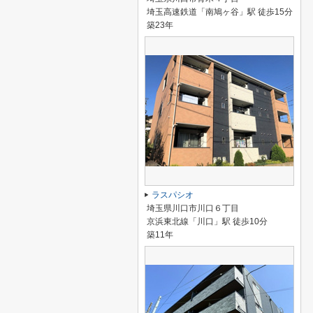
埼玉高速鉄道「南鳩ヶ谷」駅 徒歩15分
築23年
ラスパシオ
埼玉県川口市川口６丁目
京浜東北線「川口」駅 徒歩10分
築11年