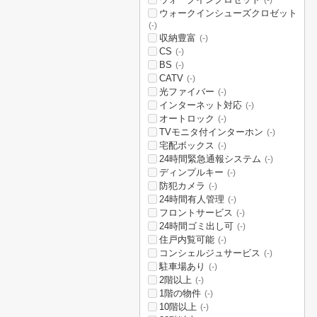
(-)
ウォークインシューズクロゼット
(-)
収納豊富
(-)
CS
(-)
BS
(-)
CATV
(-)
光ファイバー
(-)
インターネット対応
(-)
オートロック
(-)
TVモニタ付インターホン
(-)
宅配ボックス
(-)
24時間緊急通報システム
(-)
ディンプルキー
(-)
防犯カメラ
(-)
24時間有人管理
(-)
フロントサービス
(-)
24時間ゴミ出し可
(-)
住戸内覧可能
(-)
コンシェルジュサービス
(-)
駐車場あり
(-)
2階以上
(-)
1階の物件
(-)
10階以上
(-)