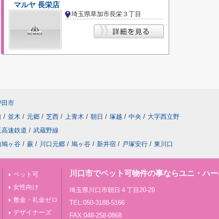
マルヤ 長栄店
埼玉県草加市長栄３丁目
戸田市
口
/
並木
/
元郷
/
芝西
/
上青木
/
朝日
/
塚越
/
中央
/
大字西立野
玉高速鉄道
/
武蔵野線
南鳩ヶ谷
/
蕨
/
川口元郷
/
鳩ヶ谷
/
新井宿
/
戸塚安行
/
東川口
川口市でペット可物件の事ならユニ・ハー
ペット可
女性向け
埼玉県川口市朝日４丁目20-29
敷金・礼金ゼロ
TEL:050-3188-5166
デザイナーズ
FAX:048-258-0868