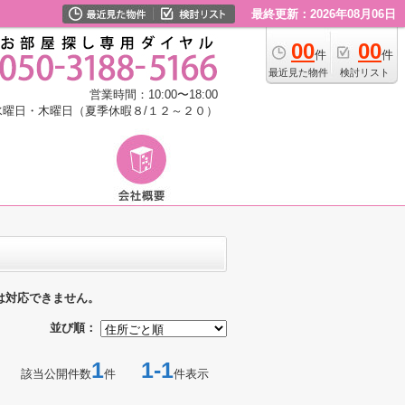
最終更新：2026年08月06日
00
00
件
件
最近見た物件
検討リスト
営業時間：10:00〜18:00
水曜日・木曜日（夏季休暇８/１２～２０）
は対応できません。
並び順：
1
1-1
該当公開件数
件
件表示