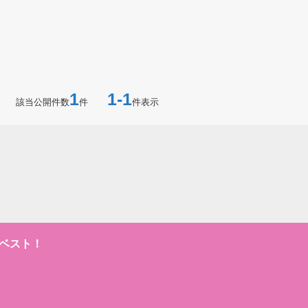
1
1-1
該当公開件数
件
件表示
ベスト！