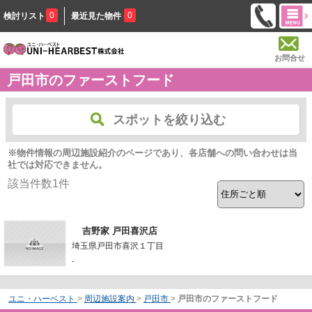
0
0
検討リスト
最近見た物件
お問合せ
戸田市のファーストフード
スポットを絞り込む
※物件情報の周辺施設紹介のページであり、各店舗への問い合わせは当
社では対応できません。
該当件数
1
件
吉野家 戸田喜沢店
埼玉県戸田市喜沢１丁目
-
ユニ・ハーベスト
>
周辺施設案内
>
戸田市
>
戸田市のファーストフード