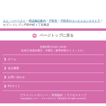
ユニ・ハーベスト
>
周辺施設案内
>
戸田市
>
戸田市のコンビニエンスストア
>
セブン-イレブン戸田中町１丁目東店
ページトップに戻る
営業時間:10:00〜18:00
定休日:毎週水曜日・木曜日（夏季休暇８/１２～２０）
ホーム
会社概要
お問い合わせ
PCサイト
プライバシーポリシー
利用規約
｜アクセスマップ
｜
Copyright(c) ＵＮＩ－ＨＥＡＲＢＥＳＴ株式会社 All rights reserved.