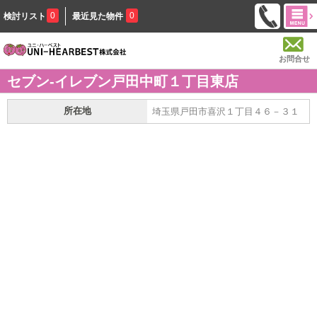
0
0
検討リスト
最近見た物件
お問合せ
セブン-イレブン戸田中町１丁目東店
所在地
埼玉県戸田市喜沢１丁目４６－３１