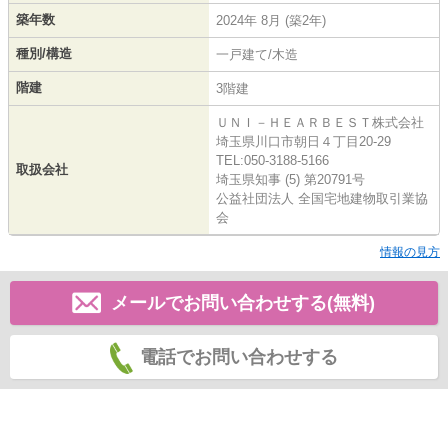
築年数
2024年 8月 (築2年)
種別/構造
一戸建て/木造
階建
3階建
ＵＮＩ－ＨＥＡＲＢＥＳＴ株式会社
埼玉県川口市朝日４丁目20-29
TEL:050-3188-5166
取扱会社
埼玉県知事 (5) 第20791号
公益社団法人 全国宅地建物取引業協
会
情報の見方
メールでお問い合わせする(無料)
電話でお問い合わせする