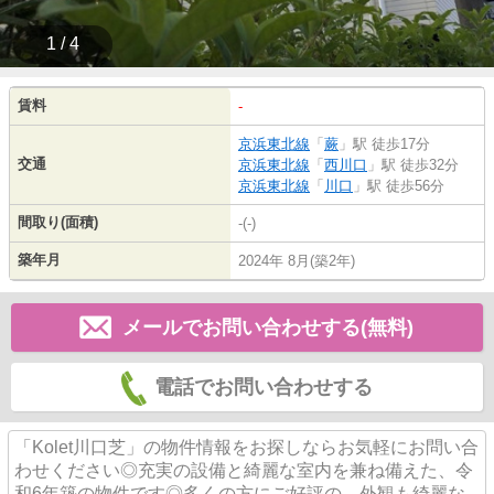
1 / 4
賃料
-
京浜東北線
「
蕨
」駅 徒歩17分
交通
京浜東北線
「
西川口
」駅 徒歩32分
京浜東北線
「
川口
」駅 徒歩56分
間取り(面積)
-(-)
築年月
2024年 8月(築2年)
メールでお問い合わせする(無料)
電話でお問い合わせする
「Kolet川口芝」の物件情報をお探しならお気軽にお問い合
わせください◎充実の設備と綺麗な室内を兼ね備えた、令
和6年築の物件です◎多くの方にご好評の、外観も綺麗な