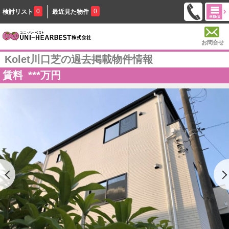
0
0
検討リスト
最近見た物件
お問合せ
Kolet川口芝の過去掲載物件情報
賃料
***
万円