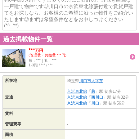
一戸建て物件です◎川口市の京浜東北線蕨付近で賃貸戸建
てをお探しなら、お客様のご希望に沿った物件をご紹介い
たします◎まずは希望条件などをお申しつけください
(*^_^*)
過去掲載物件一覧
***
万円
(管理費・共益費 ***円)
敷：***｜礼：***
1-3階 / *** / ***
所在地
埼玉県
川口市
大字芝
京浜東北線
「
蕨
」駅 徒歩17分
交通
京浜東北線
「
西川口
」駅 徒歩32分
京浜東北線
「
川口
」駅 徒歩56分
賃料
-
管理費等
-
面積
-