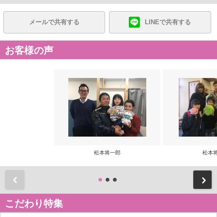
メールで共有する
LINEで共有する
お客様の声
松本将一郎
松本
前
こだわり特集