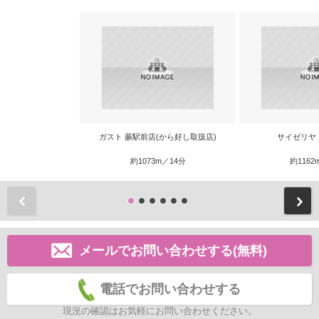
ガスト 蕨駅前店(から好し取扱店)
サイゼリヤ
約1073m／14分
約1162
前
メールでお問い合わせする(無料)
電話でお問い合わせする
現況の確認はお気軽にお問い合わせください。