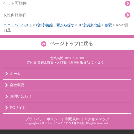
ペット可物件
女性向け物件
ユニ・ハーベスト
>
(賃貸)路線・駅から探す
>
JR京浜東北線
>
蕨駅
>
Kolet川
口芝
ページトップに戻る
営業時間:10:00〜18:00
定休日:毎週水曜日・木曜日（夏季休暇８/１２～２０）
ホーム
会社概要
お問い合わせ
PCサイト
プライバシーポリシー
利用規約
｜アクセスマップ
｜
Copyright(c) ＵＮＩ－ＨＥＡＲＢＥＳＴ株式会社 All rights reserved.