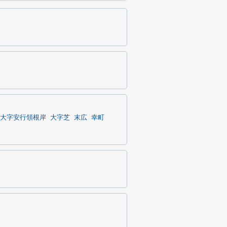
大字安行領根岸
大字芝
末広
幸町