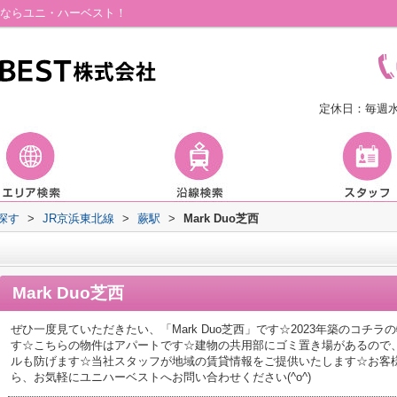
の事ならユニ・ハーベスト！
定休日：毎週
探す
>
JR京浜東北線
>
蕨駅
>
Mark Duo芝西
Mark Duo芝西
ぜひ一度見ていただきたい、「Mark Duo芝西」です☆2023年築のコチ
す☆こちらの物件はアパートです☆建物の共用部にゴミ置き場があるので
ルも防げます☆当社スタッフが地域の賃貸情報をご提供いたします☆お客
ら、お気軽にユニハーベストへお問い合わせください(^o^)