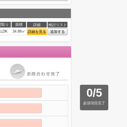
間取り
面積
詳細
検討リスト
1LDK
34.88㎡
詳細を見る
追加する
0
/
5
必須項目完了