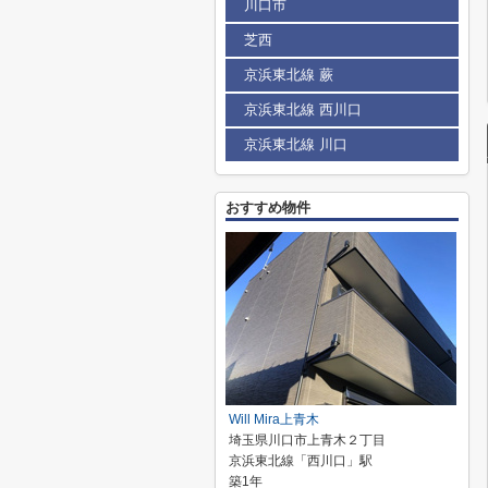
川口市
芝西
京浜東北線 蕨
京浜東北線 西川口
京浜東北線 川口
おすすめ物件
Will Mira上青木
埼玉県川口市上青木２丁目
京浜東北線「西川口」駅
築1年