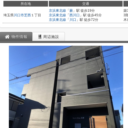
所在地
交通
京浜東北線
「
蕨
」駅 徒歩19分
築
埼玉県
川口市
芝西
１丁目
京浜東北線
「
西川口
」駅 徒歩45分
3
京浜東北線
「
川口
」駅 徒歩72分
木
物件情報
周辺施設