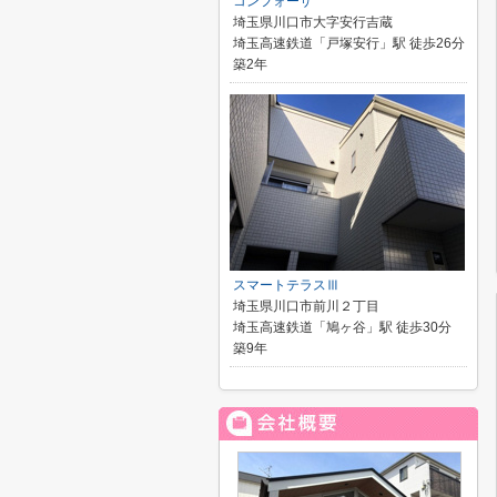
コンフォーザ
埼玉県川口市大字安行吉蔵
埼玉高速鉄道「戸塚安行」駅 徒歩26分
築2年
スマートテラスⅢ
埼玉県川口市前川２丁目
埼玉高速鉄道「鳩ヶ谷」駅 徒歩30分
築9年