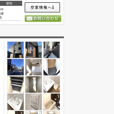
建物
空室情報へ
3年
階建
造