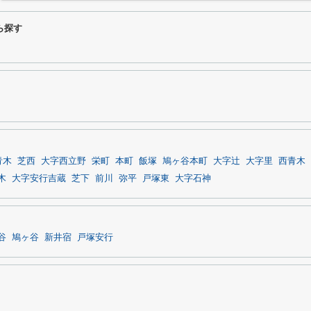
ら探す
青木
芝西
大字西立野
栄町
本町
飯塚
鳩ヶ谷本町
大字辻
大字里
西青木
木
大字安行吉蔵
芝下
前川
弥平
戸塚東
大字石神
谷
鳩ヶ谷
新井宿
戸塚安行