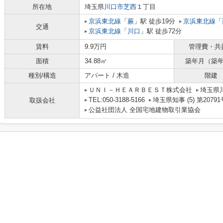
所在地
埼玉県
川口市
芝西
１丁目
京浜東北線
「
蕨
」駅 徒歩19分
京浜東北線
「
交通
京浜東北線
「
川口
」駅 徒歩72分
賃料
9.9万円
管理費・共
面積
34.88㎡
築年月（築
種別/構造
アパート / 木造
階建
ＵＮＩ－ＨＥＡＲＢＥＳＴ株式会社
埼玉県川
TEL:050-3188-5166
埼玉県知事 (5) 第20791
取扱会社
公益社団法人 全国宅地建物取引業協会