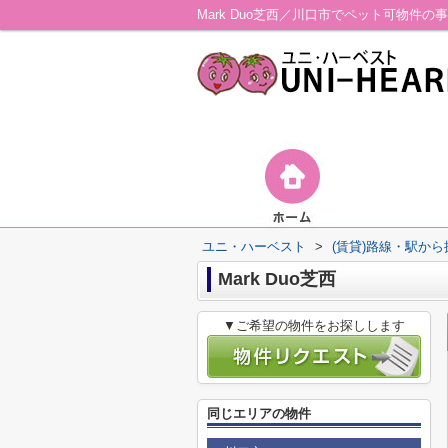
Mark Duo芝西／川口市でペット可物件
ユニ・ハーベスト
>
(賃貸)路線・駅から
Mark Duo芝西
▼ご希望の物件をお探しします
同じエリアの物件