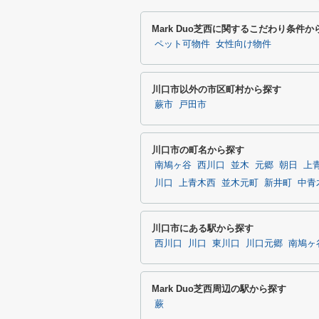
Mark Duo芝西に関するこだわり条件か
ペット可物件
女性向け物件
川口市以外の市区町村から探す
蕨市
戸田市
川口市の町名から探す
南鳩ヶ谷
西川口
並木
元郷
朝日
上
川口
上青木西
並木元町
新井町
中青
川口市にある駅から探す
西川口
川口
東川口
川口元郷
南鳩ヶ
Mark Duo芝西周辺の駅から探す
蕨