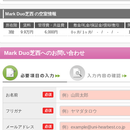
Mark Duo芝西
の空室情報
所在階
賃料
管理費・共益費
敷金/礼金/保証金/償却/敷引
3階
9.9万円
6,000円
/
/
/
/
0ヶ月
1ヶ月
-
-
-
Mark Duo芝西
へのお問い合わせ
お名前
必須
フリガナ
必須
メールアドレス
必須