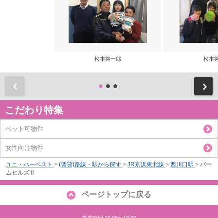
松本将一郎
松本
前
こだわり特集
ペット可物件
女性向け物件
ユニ・ハーベスト
>
(賃貸)路線・駅から探す
>
JR京浜東北線
>
西川口駅
>
パー
ムヒルズⅡ
ページトップに戻る