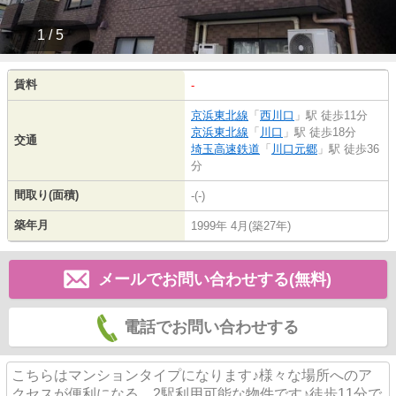
1 / 5
賃料
-
京浜東北線
「
西川口
」駅 徒歩11分
京浜東北線
「
川口
」駅 徒歩18分
交通
埼玉高速鉄道
「
川口元郷
」駅 徒歩36
分
間取り(面積)
-(-)
築年月
1999年 4月(築27年)
メールでお問い合わせする(無料)
電話でお問い合わせする
こちらはマンションタイプになります♪様々な場所へのア
クセスが便利になる、2駅利用可能な物件です♪徒歩11分で