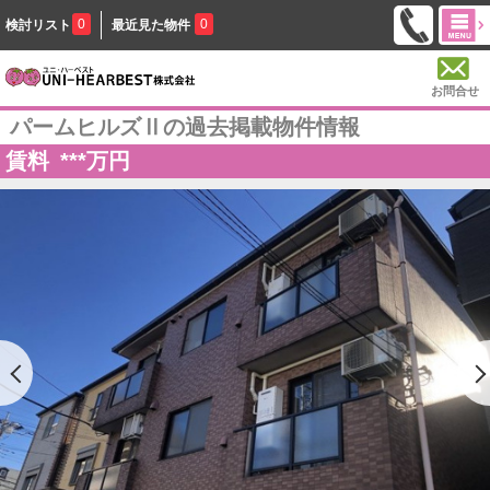
0
0
検討リスト
最近見た物件
お問合せ
パームヒルズⅡの過去掲載物件情報
賃料
***
万円