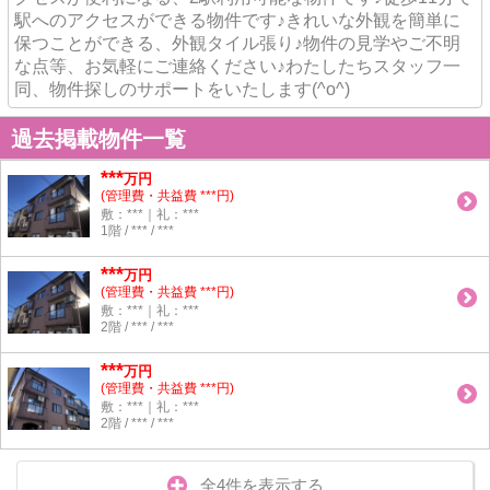
駅へのアクセスができる物件です♪きれいな外観を簡単に
保つことができる、外観タイル張り♪物件の見学やご不明
な点等、お気軽にご連絡ください♪わたしたちスタッフ一
同、物件探しのサポートをいたします(^o^)
過去掲載物件一覧
***
万円
(管理費・共益費 ***円)
敷：***｜礼：***
1階 / *** / ***
***
万円
(管理費・共益費 ***円)
敷：***｜礼：***
2階 / *** / ***
***
万円
(管理費・共益費 ***円)
敷：***｜礼：***
2階 / *** / ***
全4件を表示する