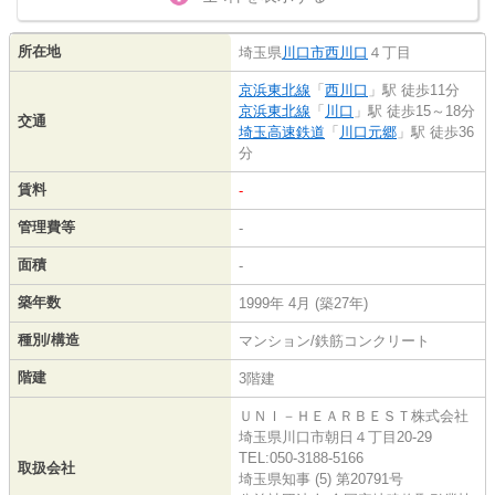
所在地
埼玉県
川口市
西川口
４丁目
京浜東北線
「
西川口
」駅 徒歩11分
京浜東北線
「
川口
」駅 徒歩15～18分
交通
埼玉高速鉄道
「
川口元郷
」駅 徒歩36
分
賃料
-
管理費等
-
面積
-
築年数
1999年 4月 (築27年)
種別/構造
マンション/鉄筋コンクリート
階建
3階建
ＵＮＩ－ＨＥＡＲＢＥＳＴ株式会社
埼玉県川口市朝日４丁目20-29
TEL:050-3188-5166
取扱会社
埼玉県知事 (5) 第20791号