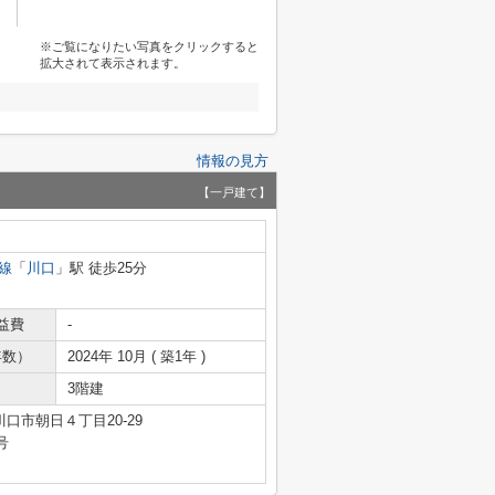
※ご覧になりたい写真をクリックすると
拡大されて表示されます。
情報の見方
【一戸建て】
線
「
川口
」駅 徒歩25分
益費
-
年数）
2024年 10月 ( 築1年 )
3階建
口市朝日４丁目20-29
号