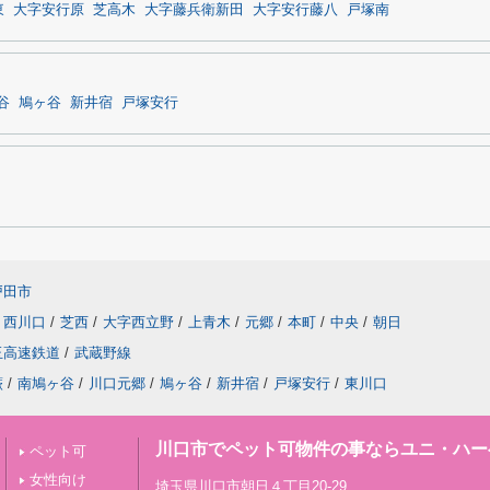
東
大字安行原
芝高木
大字藤兵衛新田
大字安行藤八
戸塚南
谷
鳩ヶ谷
新井宿
戸塚安行
戸田市
西川口
/
芝西
/
大字西立野
/
上青木
/
元郷
/
本町
/
中央
/
朝日
玉高速鉄道
/
武蔵野線
蕨
/
南鳩ヶ谷
/
川口元郷
/
鳩ヶ谷
/
新井宿
/
戸塚安行
/
東川口
川口市でペット可物件の事ならユニ・ハー
ペット可
女性向け
埼玉県川口市朝日４丁目20-29