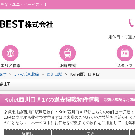
件の事ならユニ・ハーベスト！
定休日：毎週
探す
>
JR京浜東北線
>
西川口駅
>
Kolet西川口＃17
＃17
Kolet西川口＃17
の過去掲載物件情報
現況の確認はお気
京浜東北線西川口駅周辺物件：Kolet西川口＃17◎こちらの物件は一戸建
13分に立地する物件です◎まずはお客様のこだわりやご希望をお聞かせく
のことならユニハーベストにお任せを◎数多くの物件をご用意して、お客様のご
所在地
交通