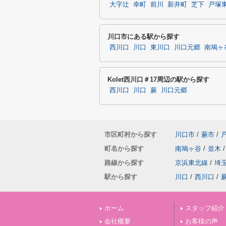
大字辻
幸町
前川
新井町
芝下
戸塚
川口市にある駅から探す
西川口
川口
東川口
川口元郷
南鳩ヶ
Kolet西川口＃17周辺の駅から探す
西川口
川口
蕨
川口元郷
市区町村から探す
川口市
/
蕨市
/
町名から探す
南鳩ヶ谷
/
並木
/
路線から探す
京浜東北線
/
埼
駅から探す
川口
/
西川口
/
ホーム
スタッフ紹介
会社概要
お客様の声