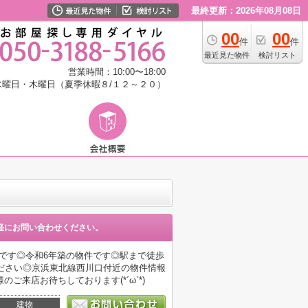
最終更新：2026年08月08日
00
00
件
件
最近見た物件
検討リスト
営業時間：10:00〜18:00
水曜日・木曜日（夏季休暇８/１２～２０）
軽にお問い合わせください。
てです◎令和6年築の物件です◎駅まで徒歩
ださい◎京浜東北線西川口付近の物件情報
来店お待ちしております(*´ω`*)
建物