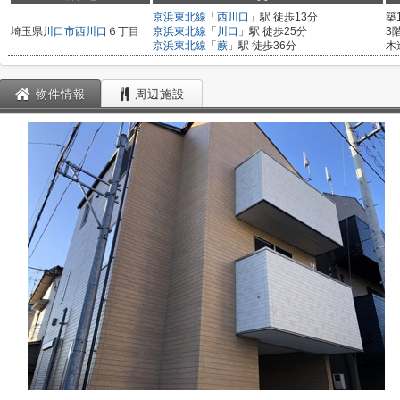
京浜東北線
「
西川口
」駅 徒歩13分
築
埼玉県
川口市
西川口
６丁目
京浜東北線
「
川口
」駅 徒歩25分
3
京浜東北線
「
蕨
」駅 徒歩36分
木
物件情報
周辺施設