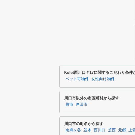
Kolet西川口＃17に関するこだわり条
ペット可物件
女性向け物件
川口市以外の市区町村から探す
蕨市
戸田市
川口市の町名から探す
南鳩ヶ谷
並木
西川口
芝西
元郷
上