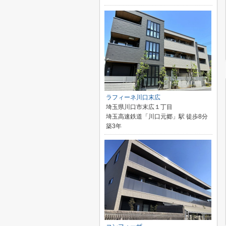
ラフィーネ川口末広
埼玉県川口市末広１丁目
埼玉高速鉄道「川口元郷」駅 徒歩8分
築3年