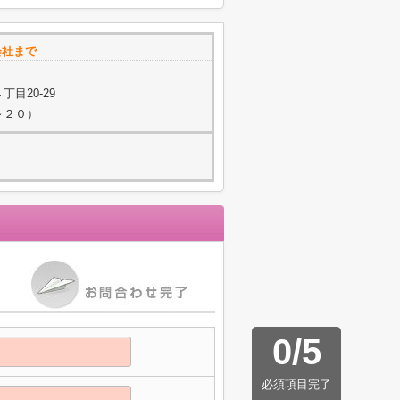
会社まで
目20-29
２～２０）
0
/
5
必須項目完了