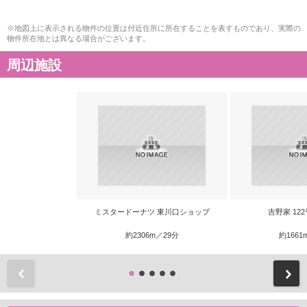
※地図上に表示される物件の位置は付近住所に所在することを表すものであり、実際の
物件所在地とは異なる場合がございます。
周辺施設
ミスタードーナツ 東川口ショップ
吉野家 12
約2306m／29分
約1661
前