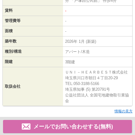
分 「戸塚西公民館」 停歩4分
賃料
-
管理費等
-
面積
-
築年数
2026年 1月 (新築)
種別/構造
アパート/木造
階建
3階建
ＵＮＩ－ＨＥＡＲＢＥＳＴ株式会社
埼玉県川口市朝日４丁目20-29
TEL:050-3188-5166
取扱会社
埼玉県知事 (5) 第20791号
公益社団法人 全国宅地建物取引業協
会
情報の見方
メールでお問い合わせする(無料)