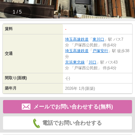
1 / 5
賃料
-
埼玉高速鉄道
「
東川口
」駅 バス7
分 「戸塚西公民館」 停歩4分
埼玉高速鉄道
「
戸塚安行
」駅 徒歩38
交通
分
京浜東北線
「
川口
」駅 バス43
分 「戸塚西公民館」 停歩4分
間取り(面積)
-(-)
築年月
2026年 1月(新築)
メールでお問い合わせする(無料)
電話でお問い合わせする