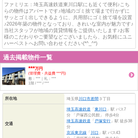
ファミリエ：埼玉高速鉄道東川口駅にも近くて便利♪こち
らの物件はアパートです♪地域のゴミ捨て場まで行かずに
サッとゴミ出しできるように、共用部にゴミ捨て場を設置
♪2026年築の物件となっており、きれいな室内が魅力です♪
当社スタッフが地域の賃貸情報をご提供いたします♪お客
様のこだわりやご要望などございましたら、お気軽にユニ
ハーベストへお問い合わせください(*^_^*)
過去掲載物件一覧
***
万円
(管理費・共益費 ***円)
敷：***｜礼：***
1階 / *** / ***
所在地
埼玉県
川口市
差間
３丁目
埼玉高速鉄道
「
東川口
」駅 バス7
分 「戸塚西公民館」 停歩4分
埼玉高速鉄道
「
戸塚安行
」駅 徒歩38
交通
分
京浜東北線
「
川口
」駅 バス43