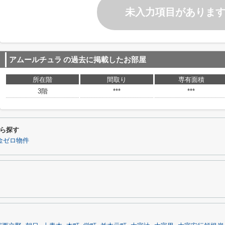
未入力項目がありま
アムールチュラ
の過去に掲載したお部屋
所在階
間取り
専有面積
3階
***
***
ら探す
金ゼロ物件