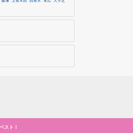
飯塚
上青木西
西青木
末広
大字芝
ベスト！