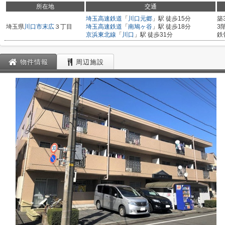
所在地
交通
埼玉高速鉄道
「
川口元郷
」駅 徒歩15分
築
埼玉県
川口市
末広
３丁目
埼玉高速鉄道
「
南鳩ヶ谷
」駅 徒歩18分
3
京浜東北線
「
川口
」駅 徒歩31分
鉄
物件情報
周辺施設