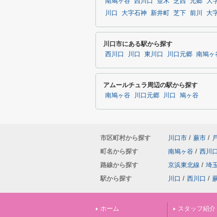
南鳩ヶ谷
西川口
並木
芝西
元郷
大
川口
大字石神
新井町
芝下
前川
大
川口市にある駅から探す
西川口
川口
東川口
川口元郷
南鳩ヶ
アムールチュラ周辺の駅から探す
南鳩ヶ谷
川口元郷
川口
鳩ヶ谷
市区町村から探す
川口市
/
蕨市
/
町名から探す
南鳩ヶ谷
/
西川
路線から探す
京浜東北線
/
埼
駅から探す
川口
/
西川口
/
ホーム
スタッフ紹介