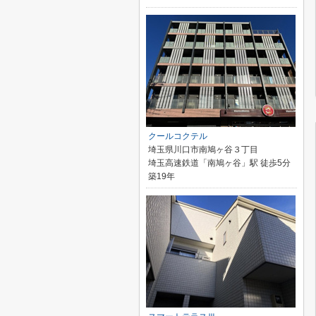
クールコクテル
埼玉県川口市南鳩ヶ谷３丁目
埼玉高速鉄道「南鳩ヶ谷」駅 徒歩5分
築19年