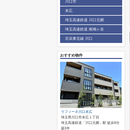
川口市
末広
埼玉高速鉄道 川口元郷
埼玉高速鉄道 南鳩ヶ谷
京浜東北線 川口
おすすめ物件
ラフィーネ川口末広
埼玉県川口市末広１丁目
埼玉高速鉄道「川口元郷」駅 徒歩8分
築3年