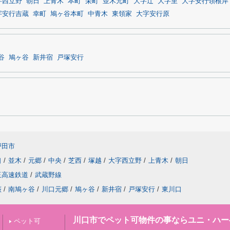
字西立野
朝日
上青木
本町
栄町
並木元町
大字辻
大字里
大字安行領根岸
字安行吉蔵
幸町
鳩ヶ谷本町
中青木
東領家
大字安行原
谷
鳩ヶ谷
新井宿
戸塚安行
戸田市
口
/
並木
/
元郷
/
中央
/
芝西
/
塚越
/
大字西立野
/
上青木
/
朝日
玉高速鉄道
/
武蔵野線
蕨
/
南鳩ヶ谷
/
川口元郷
/
鳩ヶ谷
/
新井宿
/
戸塚安行
/
東川口
川口市でペット可物件の事ならユニ・ハー
ペット可