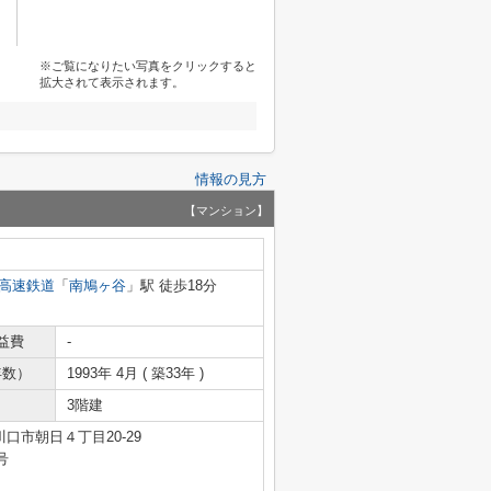
※ご覧になりたい写真をクリックすると
拡大されて表示されます。
情報の見方
【マンション】
高速鉄道
「
南鳩ヶ谷
」駅 徒歩18分
益費
-
年数）
1993年 4月 ( 築33年 )
3階建
口市朝日４丁目20-29
号