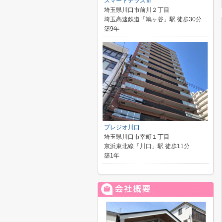
スマートテラスⅢ
埼玉県川口市前川２丁目
埼玉高速鉄道「鳩ヶ谷」駅 徒歩30分
築9年
プレジオ川口
埼玉県川口市幸町１丁目
京浜東北線「川口」駅 徒歩11分
築1年