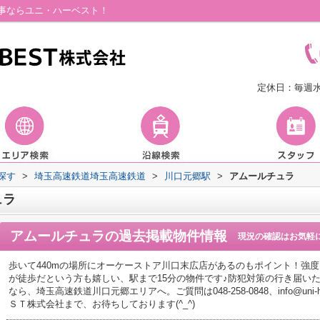
事ならユニ・ハーベスト！
定休日：毎週
探す
>
埼玉高速鉄道埼玉高速鉄道
>
川口元郷駅
>
アムールチュラ
ュラ
アムールチュラ
の過去掲載物件情報
現況の確認はお気軽
歩いて440mの場所にオーケーストア川口末広店があるのもポイント！強
が徒歩だという方も嬉しい、駅まで15分の物件です♪防犯対策の行き届い
なら、埼玉高速鉄道川口元郷エリアへ。ご質問は048-258-0848、info@uni-h
ＳＴ株式会社まで、お待ちしております(^_^)