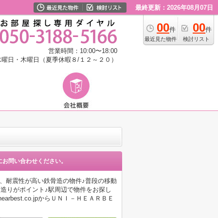
最終更新：2026年08月07日
00
00
件
件
最近見た物件
検討リスト
営業時間：10:00〜18:00
水曜日・木曜日（夏季休暇８/１２～２０）
にお問い合わせください。
度、耐震性が高い鉄骨造の物件♪普段の移動
た造りがポイント♪駅周辺で物件をお探し
earbest.co.jpからＵＮＩ－ＨＥＡＲＢＥ