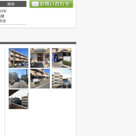
建物
33年
階建
骨造