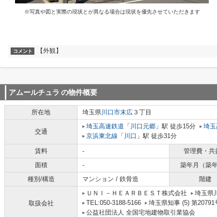
※写真や図と実際の現状とが異なる場合は現状を優先させていただきます
【外観】
コメント
アムールチュラ
の物件概要
所在地
埼玉県
川口市
末広
３丁目
埼玉高速鉄道
「
川口元郷
」駅 徒歩15分
埼玉
交通
京浜東北線
「
川口
」駅 徒歩31分
賃料
-
管理費・共
面積
-
築年月（築
種別/構造
マンション / 鉄骨造
階建
ＵＮＩ－ＨＥＡＲＢＥＳＴ株式会社
埼玉県川
TEL:050-3188-5166
埼玉県知事 (5) 第20791
取扱会社
公益社団法人 全国宅地建物取引業協会