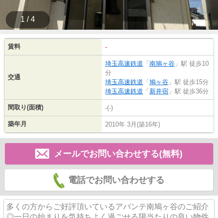
1 / 4
賃料
-
埼玉高速鉄道
「
南鳩ヶ谷
」駅 徒歩10
分
交通
埼玉高速鉄道
「
鳩ヶ谷
」駅 徒歩15分
埼玉高速鉄道
「
新井宿
」駅 徒歩36分
間取り(面積)
-(-)
築年月
2010年 3月(築16年)
メールでお問い合わせする(無料)
電話でお問い合わせする
多くの方からご好評頂いているアバンテ南鳩ヶ谷のご紹介
◎一日の始まりを気持ちよく過ごせる陽当たりの良い物件