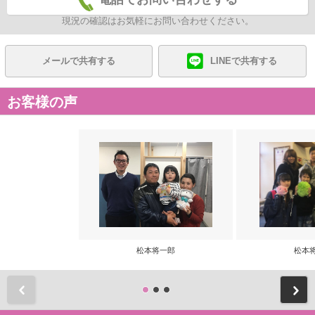
現況の確認はお気軽にお問い合わせください。
メールで共有する
LINEで共有する
お客様の声
松本将一郎
松本
前