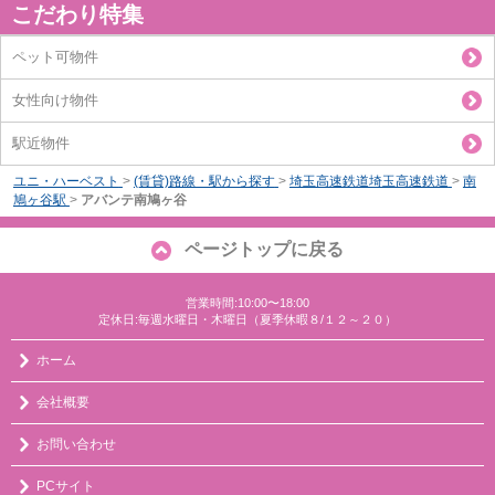
こだわり特集
ペット可物件
女性向け物件
駅近物件
ユニ・ハーベスト
>
(賃貸)路線・駅から探す
>
埼玉高速鉄道埼玉高速鉄道
>
南
鳩ヶ谷駅
>
アバンテ南鳩ヶ谷
ページトップに戻る
営業時間:10:00〜18:00
定休日:毎週水曜日・木曜日（夏季休暇８/１２～２０）
ホーム
会社概要
お問い合わせ
PCサイト