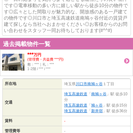
です◎電車移動の多い方に嬉しい駅から徒歩10分の物件で
す◎広々とした間取りが魅力的な、開放感のある一戸建て
の物件です◎川口市と埼玉高速鉄道南鳩ヶ谷付近の賃貸戸
建て探しなら当社へおまかせください◎お客様からのお問
い合わせをスタッフ一同お待ちしております(#^^#)
過去掲載物件一覧
***
万円
(管理費・共益費 ***円)
敷：***｜礼：***
1-2階 / *** / ***
所在地
埼玉県
川口市
南鳩ヶ谷
１丁目
埼玉高速鉄道
「
南鳩ヶ谷
」駅 徒歩10
分
交通
埼玉高速鉄道
「
鳩ヶ谷
」駅 徒歩15分
埼玉高速鉄道
「
新井宿
」駅 徒歩36分
賃料
-
管理費等
-