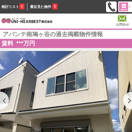
0
0
検討リスト
最近見た物件
お問合せ
アバンテ南鳩ヶ谷の過去掲載物件情報
賃料
***
万円