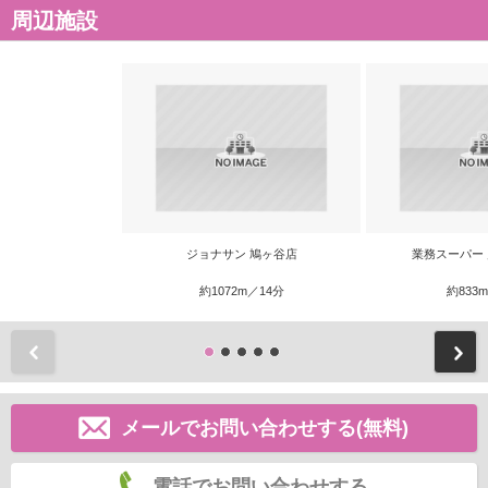
周辺施設
ジョナサン 鳩ヶ谷店
業務スーパー
約1072m／14分
約833
前
メールでお問い合わせする(無料)
電話でお問い合わせする