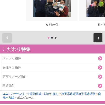
松本将一郎
松本
前
こだわり特集
ペット可物件
女性向け物件
デザイナーズ物件
駅近物件
ユニ・ハーベスト
>
(賃貸)路線・駅から探す
>
埼玉高速鉄道埼玉高速鉄道
>
南
鳩ヶ谷駅
>
ポムダムール