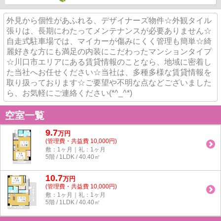
外見から個性があふれる、デザイナーズ物件☆外観タイル
張りは、長期にわたってメンテナンスが必要ありません☆
自走式駐車場では、マイカーが傷みにくく管理も簡単☆綺
麗好きな方にも満足の内装にこだわったマンションタイプ
☆川口市エリアにある賃貸情報のことなら、地域に密着し
た当社へお任せください☆当社は、多種多様な賃貸情報を
取り扱っております☆ご要望や不明な点などございました
ら、お気軽にご連絡ください(*^_^*)
空室一覧
9.7
万
円
(管理費・共益費 10,000円)
敷：1ヶ月｜礼：1ヶ月
5階 / 1LDK / 40.40㎡
10.7
万
円
(管理費・共益費 10,000円)
敷：1ヶ月｜礼：1ヶ月
5階 / 1LDK / 40.40㎡