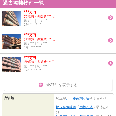
過去掲載物件一覧
***
万円
(管理費・共益費 ***円)
敷：***｜礼：***
1階 / *** / ***
***
万円
(管理費・共益費 ***円)
敷：***｜礼：***
1階 / *** / ***
***
万円
(管理費・共益費 ***円)
敷：***｜礼：***
1階 / *** / ***
全37件を表示する
所在地
埼玉県
川口市
南鳩ヶ谷
４丁目28-1
埼玉高速鉄道
「
南鳩ヶ谷
」駅 徒歩6
分