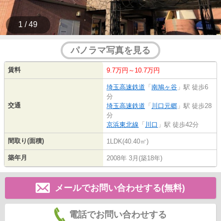
1 / 49
パノラマ写真を見る
賃料
9.7万円～10.7万円
埼玉高速鉄道
「
南鳩ヶ谷
」駅 徒歩6
分
交通
埼玉高速鉄道
「
川口元郷
」駅 徒歩28
分
京浜東北線
「
川口
」駅 徒歩42分
間取り(面積)
1LDK(40.40㎡)
築年月
2008年 3月(築18年)
メールでお問い合わせする(無料)
電話でお問い合わせする