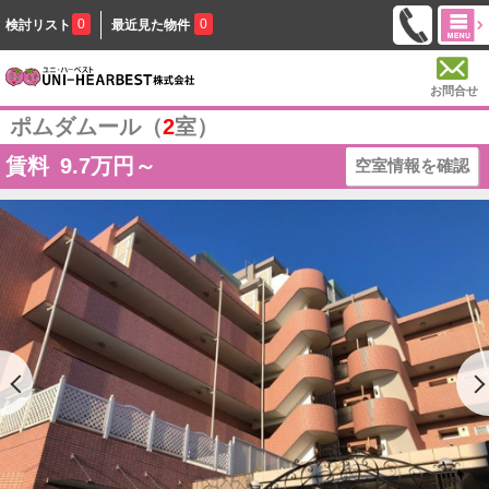
0
0
検討リスト
最近見た物件
お問合せ
ポムダムール（
2
室）
賃料
9.7
万円～
空室情報を確認