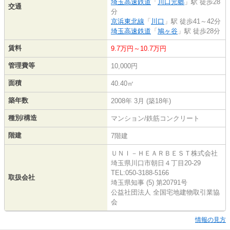
埼玉高速鉄道
「
川口元郷
」駅 徒歩28
交通
分
京浜東北線
「
川口
」駅 徒歩41～42分
埼玉高速鉄道
「
鳩ヶ谷
」駅 徒歩28分
賃料
9.7万円～10.7万円
管理費等
10,000円
面積
40.40㎡
築年数
2008年 3月 (築18年)
種別/構造
マンション/鉄筋コンクリート
階建
7階建
ＵＮＩ－ＨＥＡＲＢＥＳＴ株式会社
埼玉県川口市朝日４丁目20-29
TEL:050-3188-5166
取扱会社
埼玉県知事 (5) 第20791号
公益社団法人 全国宅地建物取引業協
会
情報の見方