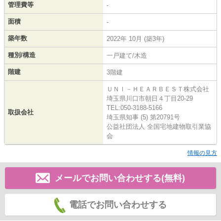
管理費等
-
面積
-
築年数
2022年 10月 (築3年)
種別/構造
一戸建て/木造
階建
3階建
ＵＮＩ－ＨＥＡＲＢＥＳＴ株式会社
埼玉県川口市朝日４丁目20-29
TEL:050-3188-5166
取扱会社
埼玉県知事 (5) 第20791号
公益社団法人 全国宅地建物取引業協
会
情報の見方
メールでお問い合わせする(無料)
電話でお問い合わせする