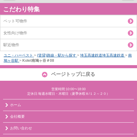
こだわり特集
ペット可物件
女性向け物件
駅近物件
ユニ・ハーベスト
>
(賃貸)路線・駅から探す
>
埼玉高速鉄道埼玉高速鉄道
>
南
鳩ヶ谷駅
>
Kolet南鳩ヶ谷＃08
ページトップに戻る
営業時間:10:00〜18:00
定休日:毎週水曜日・木曜日（夏季休暇８/１２～２０）
ホーム
会社概要
お問い合わせ