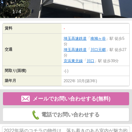
1 / 4
賃料
-
埼玉高速鉄道
「
南鳩ヶ谷
」駅 徒歩5
分
交通
埼玉高速鉄道
「
川口元郷
」駅 徒歩27
分
京浜東北線
「
川口
」駅 徒歩39分
間取り(面積)
-(-)
築年月
2022年 10月(築3年)
メールでお問い合わせする(無料)
電話でお問い合わせする
2022年築のコチラの物件は、落ち着きのある室内が魅力的