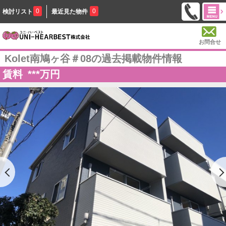
0
0
検討リスト
最近見た物件
お問合せ
Kolet南鳩ヶ谷＃08の過去掲載物件情報
賃料
***
万円