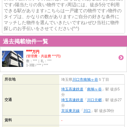
です♪陽当たりの良い物件です♪周辺には、徒歩5分で利用
できる駅があります♪こちらは一戸建ての物件です♪物件の
タイプは、かなりの数があります♪ご自分の好きな条件に
マッチした物件を選んでいきたいですね♪ぜひ当社に物件
探しのお手伝いをさせてください(^^)
過去掲載物件一覧
***
万円
(管理費・共益費 ***円)
敷：***｜礼：***
1-3階 / *** / ***
所在地
埼玉県
川口市
南鳩ヶ谷
５丁目
埼玉高速鉄道
「
南鳩ヶ谷
」駅 徒歩5
分
交通
埼玉高速鉄道
「
川口元郷
」駅 徒歩27
分
京浜東北線
「
川口
」駅 徒歩39分
賃料
-