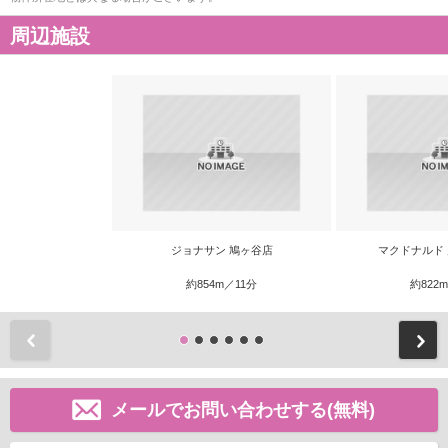
周辺施設
ジョナサン 鳩ヶ谷店
マクドナルド
約854m／11分
約822
前
メールでお問い合わせする(無料)