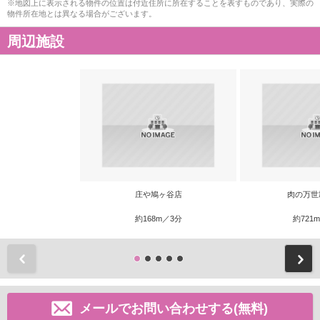
※地図上に表示される物件の位置は付近住所に所在することを表すものであり、実際の
物件所在地とは異なる場合がございます。
周辺施設
庄や鳩ヶ谷店
肉の万世
約168m／3分
約721
前
メールでお問い合わせする(無料)