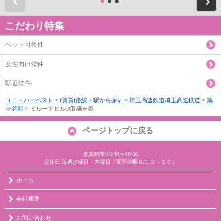
前
こだわり特集
ペット可物件
女性向け物件
駅近物件
ユニ・ハーベスト
>
(賃貸)路線・駅から探す
>
埼玉高速鉄道埼玉高速鉄道
>
鳩
ヶ谷駅
>
ミルーナヒルズD鳩ヶ谷
ページトップに戻る
営業時間:10:00〜18:00
定休日:毎週水曜日・木曜日（夏季休暇８/１２～２０）
ホーム
会社概要
お問い合わせ