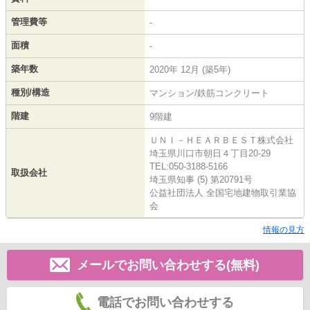
管理費等
-
面積
-
築年数
2020年 12月 (築5年)
種別/構造
マンション/鉄筋コンクリート
階建
9階建
ＵＮＩ－ＨＥＡＲＢＥＳＴ株式会社
埼玉県川口市朝日４丁目20-29
TEL:050-3188-5166
取扱会社
埼玉県知事 (5) 第20791号
公益社団法人 全国宅地建物取引業協
会
情報の見方
メールでお問い合わせする(無料)
電話でお問い合わせする