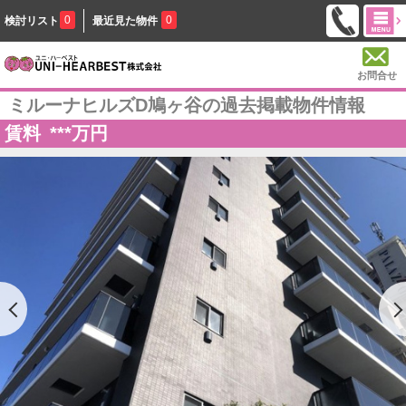
0
0
検討リスト
最近見た物件
お問合せ
ミルーナヒルズD鳩ヶ谷の過去掲載物件情報
賃料
***
万円