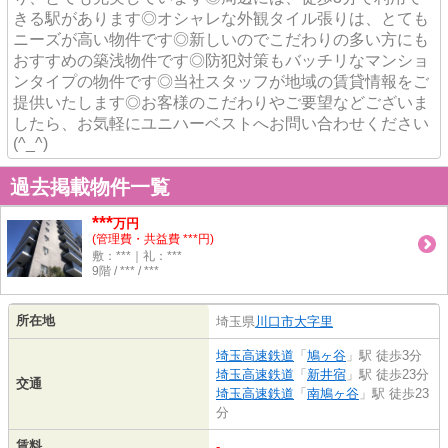
きる駅があります◎オシャレな外観タイル張りは、とても
ニーズが高い物件です◎新しいのでこだわりの多い方にも
おすすめの築浅物件です◎防犯対策もバッチリなマンショ
ンタイプの物件です◎当社スタッフが地域の賃貸情報をご
提供いたします◎お客様のこだわりやご要望などございま
したら、お気軽にユニハーベストへお問い合わせください
(^_^)
過去掲載物件一覧
***
万円
(管理費・共益費 ***円)
敷：***｜礼：***
9階 / *** / ***
所在地
埼玉県
川口市
大字里
埼玉高速鉄道
「
鳩ヶ谷
」駅 徒歩3分
埼玉高速鉄道
「
新井宿
」駅 徒歩23分
交通
埼玉高速鉄道
「
南鳩ヶ谷
」駅 徒歩23
分
賃料
-