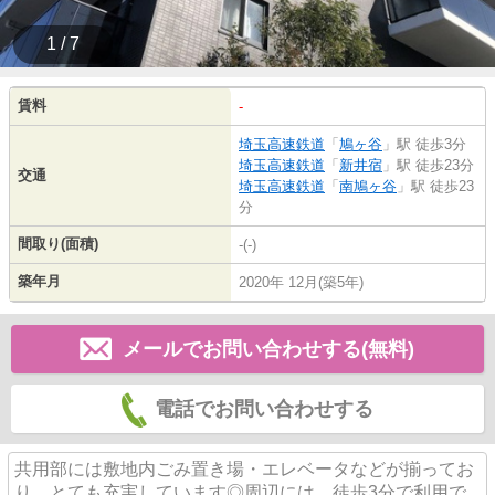
1 / 7
賃料
-
埼玉高速鉄道
「
鳩ヶ谷
」駅 徒歩3分
埼玉高速鉄道
「
新井宿
」駅 徒歩23分
交通
埼玉高速鉄道
「
南鳩ヶ谷
」駅 徒歩23
分
間取り(面積)
-(-)
築年月
2020年 12月(築5年)
メールでお問い合わせする(無料)
電話でお問い合わせする
共用部には敷地内ごみ置き場・エレベータなどが揃ってお
り、とても充実しています◎周辺には、徒歩3分で利用で