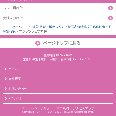
ペット可物件
女性向け物件
ユニ・ハーベスト
>
(賃貸)路線・駅から探す
>
埼玉高速鉄道埼玉高速鉄道
>
戸
塚安行駅
>
フラッツァピアＤ棟
ページトップに戻る
営業時間:10:00〜18:00
定休日:毎週水曜日・木曜日（夏季休暇８/１２～２０）
ホーム
会社概要
お問い合わせ
PCサイト
プライバシーポリシー
利用規約
｜アクセスマップ
｜
Copyright(c) ＵＮＩ－ＨＥＡＲＢＥＳＴ株式会社 All rights reserved.