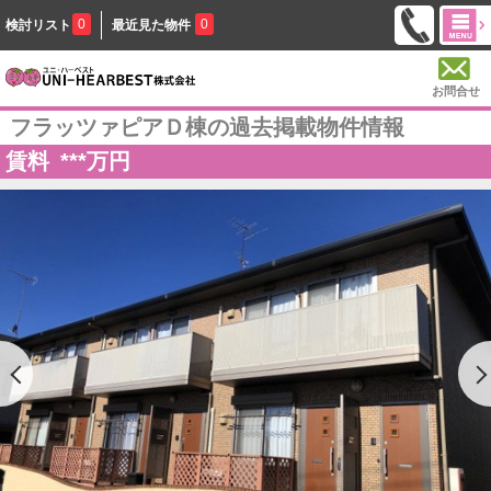
0
0
検討リスト
最近見た物件
お問合せ
フラッツァピアＤ棟の過去掲載物件情報
賃料
***
万円