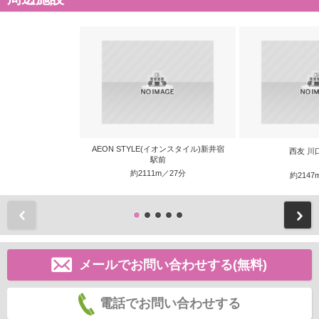
AEON STYLE(イオンスタイル)新井宿
西友 川
駅前
約2111m／27分
約2147
前
メールでお問い合わせする(無料)
電話でお問い合わせする