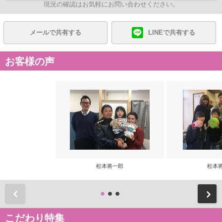
現況の確認はお気軽にお問い合わせください。
メールで共有する
LINEで共有する
お客様の声
松本将一郎
松本
前
こだわり特集