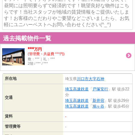
昼間には照明要らずで経済的です！眺望良好な物件はこち
らです！当社スタッフが地域の賃貸情報をご提供いたしま
す！お客様のこだわりやご要望などございましたら、お気
軽にユニハーベストへお問い合わせください(^_^)
過去掲載物件一覧
***
万円
(管理費・共益費 ***円)
敷：***｜礼：***
2階 / *** / ***
所在地
埼玉県
川口市
大字石神
埼玉高速鉄道
「
戸塚安行
」駅 徒歩22
分
交通
埼玉高速鉄道
「
新井宿
」駅 徒歩29分
埼玉高速鉄道
「
鳩ヶ谷
」駅 徒歩45分
賃料
-
管理費等
-