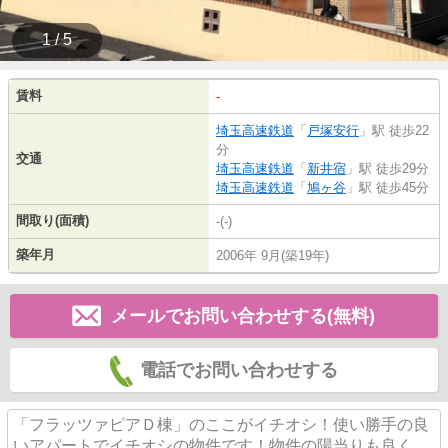
1 / 5
賃料
-
埼玉高速鉄道
「
戸塚安行
」駅 徒歩22
分
交通
埼玉高速鉄道
「
新井宿
」駅 徒歩29分
埼玉高速鉄道
「
鳩ヶ谷
」駅 徒歩45分
間取り(面積)
-(-)
築年月
2006年 9月(築19年)
メールでお問い合わせする(無料)
電話でお問い合わせする
「フラッツァピアＤ棟」のここがイチオシ！使い勝手の良
いアパートでイチオシの物件です！物件の陽当りも良く、